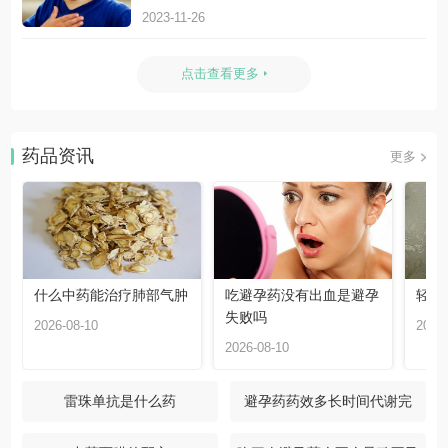
2023-11-26
点击查看更多
药品资讯
更多
什么中药能治疗肺部气肿
吃避孕药没有出血是避孕
轻度
失败吗
2026-08-10
2026-
2026-08-10
雷珠单抗是什么药
避孕药药效多长时间代谢完