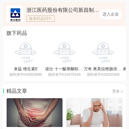
浙江医药股份有限公司新昌制药厂
进入企业
收录药品23个
旗下药品
来益 维生素E
诺仕 十一酸睾酮软胶囊
万奇 奥美拉唑肠溶胶囊
国药准字H20003090
国药准字H10970240
国药准字H20030309
国
精品文章
更多