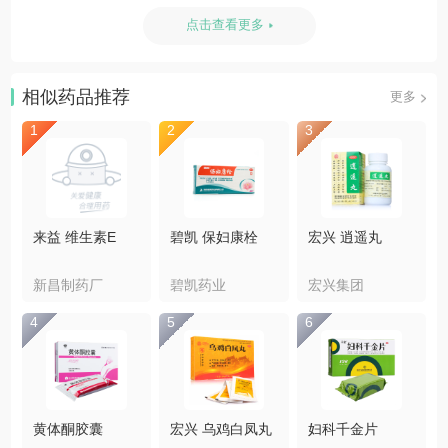
根暴露，则说明牙周炎已经侵扰你的牙床了。这些症状若不能及
时很好的得到治疗和控制，则会造成牙齿松动脱落，直接会影响
点击查看更多
到的正常进食、发音和容貌美观等，所以牙周炎早发现早诊治很
重要。1、遵循循证医学的原则，合理使用药物。一般情况下，牙
龈炎和
相似药品推荐
更多
1
2
3
来益 维生素E
碧凯 保妇康栓
宏兴 逍遥丸
新昌制药厂
碧凯药业
宏兴集团
4
5
6
黄体酮胶囊
宏兴 乌鸡白凤丸
妇科千金片