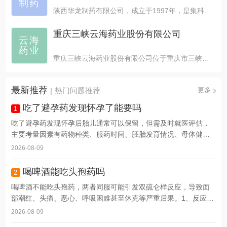
制药
陕西华龙制药有限公司，成立于1997年，是集科研，生产...
重庆三峡云海药业股份有限公司
云海
药业
重庆三峡云海药业股份有限公司位于重庆市三峡库区腹心，坐...
最新推荐
|
热门问题推荐
更多
吃了避孕药发现怀孕了能要吗
1
吃了避孕药发现怀孕后胎儿通常可以保留，但需及时就医评估，
主要考量因素有药物种类、服药时间、胚胎发育情况、母体健康
状...
2026-08-09
喝啤酒能吃头孢药吗
2
喝啤酒不能吃头孢药，两者同服可能引发双硫仑样反应，导致面
部潮红、头痛、恶心、呼吸困难甚至休克等严重后果。1、反应
机...
2026-08-09