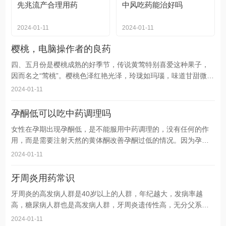
先兆流产合理用药
中风吃药能治好吗
2024-01-11
2024-01-11
樱桃，电脑操作者的良药
四、五月份是樱桃成熟的好季节，传说黄莺特别喜爱这种果子，
因而名之“莺桃”。樱桃色泽红艳光泽，玲珑如玛瑙，味道甘甜微
酸，可养颜美容，是公认的美容佳品。据专家介绍，樱桃还有一
2024-01-11
个特殊功效：能缓解电脑工作者的不适症状。电脑工作者由于眼
睛过久地注视屏幕，会使视网膜上的感光物质消耗过多，如果不
孕酮低可以吃中药调理吗
能及时补充维生素A和相关营养素，容易导致眼痛、视力下降、怕
女性在孕期出现孕酮低，是不能服用中药调理的，没有任何的作
光等症状，甚至诱发夜盲症。据测定每100克新鲜樱桃中维生素A
用，而是需要注射天然的黄体酮改善孕酮过低的情况。因为孕酮
过低是指孕妇卵巢黄体分泌过少所致的，需要及时的补充黄体酮
2024-01-11
才可以，而一些中草药中并不具备黄体酮这种天然孕激素，所以
不能服用中药调理。如果女性在孕期被检查发现孕酮偏低，需要
牙周炎用药常识
及时的进行治疗，但是由于孕期的特殊性，很多女性更倾向于选
牙周炎的高发病人群是40岁以上的人群，年纪越大，发病率越
择中医治疗，希望通过服用中药进行改善，不过也有些人对于此
高，糖尿病人群也是高发病人群，牙周炎遗传性高，无分父系母
种观点并
系，甚至隔代遗传。如果牙齿有不同程度的松动、咬物无力、牙
2024-01-11