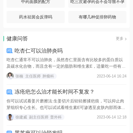
中药面膜的配方
吃三次避孕药会不会导致不孕
药水祛斑会反弹吗
有哪几种促排卵药物
健康问答
更多
吃杏仁可以治肺炎吗
吃杏仁通常不可以治肺炎，虽然杏仁里面含有比较多的蛋白质以
及碳水化合物，而且含有一定的脂肪和维生素E，适量吃一些有
利...
张楠
主任医师
肿瘤科
2023-06-14 16:24
冻疮疤怎么治才能长时间不复发？
你可以试试看姜片磨擦法:生姜切片后轻轻擦揉疤痕，可以抑止肉
芽组织专心生长。也可以试试看维生素E可渗透至皮肤内部而体...
徐建威
副主任医师
普外科
2023-06-14 12:18