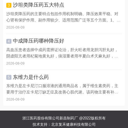
沙坦类降压药五大特点
3
沙坦类降压药的主要特点包括作用机制明确、降压效果平稳、对
心肾有保护作用、副作用较少、适用范围广泛等五个方面。1、
作...
2026-08-09
中成降压药哪种降压好
4
高血压患者选择中成药需辨证论治，肝火旺者用龙胆泻肝丸好，
阴虚阳亢者用杞菊地黄丸好，痰湿重者用半夏白术天麻丸好，血
瘀...
2026-08-09
东维力是什么药
5
东维力是左卡尼汀口服溶液的通用商品名，属于维生素类药，主
要用于治疗左卡尼汀缺乏症及改善心肌代谢。该药物主要有补充
内...
2026-08-09
浙江医药股份有限公司新昌制药厂 @2022版权所有
技术支持：北京复禾健康科技有限公司