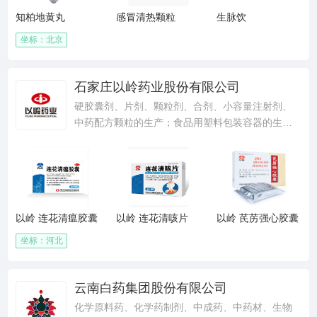
知柏地黄丸
感冒清热颗粒
生脉饮
坐标：北京
石家庄以岭药业股份有限公司
硬胶囊剂、片剂、颗粒剂、合剂、小容量注射剂、
中药配方颗粒的生产；食品用塑料包装容器的生
产；保健食品的生产、销售（许可生产品种以食品
生产许可品种明细表核准的为准）；饮料（固体饮
料类、其他饮料类）的生产、销售(许可生产食品品
种以食品生产许可证副页核准的为准)；方便食品的
生产、销售（许可生产食品品种以食品生产许可证
以岭 连花清瘟胶囊
以岭 连花清咳片
以岭 芪苈强心胶囊
副页核准的为准）；中药提取物的生产；中药饮片
的研究开发、技术咨询、服务、转让；中药饮片
坐标：河北
（净制、切制、蒸制、煮制、炒制、制炭、煨制、
灸制、炖制、锻制、燀制、水飞），直接口服中药
饮片的生产、销售；自营和代理各类商品和技术的
云南白药集团股份有限公司
进出口，但国家限定公司经营和禁止进出口的商品
化学原料药、化学药制剂、中成药、中药材、生物