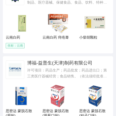
和技术除外；自有房屋租赁；机械设备租赁；家
制品、医疗器械、保健食品、食品、饮料、特种劳
具、家用电器租赁；农产品收购（不含粮食）；初
保防护用品、非家用纺织成品、日化用品、化妆
级农产品的批发、零售；糖果制品的生产、销售
品、户外用品的研制、生产及销售；橡胶膏剂、贴
（许可生产食品品种以食品生产许可证副页核准的
膏剂、消毒产品、电子和数码产品的销售；信息技
为准）；企业管理咨询服务；普通货运；货物专用
术、科技及经济技术咨询服务；货物进出口；物业
运输（冷藏保鲜）；健康管理咨询服务（诊疗、医
经营管理（凭资质证开展经营活动）。（依法须经
疗、心理咨询除外）。（以下限分支机构经营）；
云南白药
云南白药 痔疮膏
小柴胡颗粒
批准的项目，经相关部门批准后方可开展经营活
中成药、医药保健品、传统医疗器械、西药、生物
动）
坐标：云南
制品、卫生辅料的研究、开发；技术咨询、服务、
转让。（依法须经批准的项目，经相关部门批准后
方可开展经营活动）
博福-益普生(天津)制药有限公司
许可项目：药品生产；药品批发；药品进出口；第
三类医疗器械经营；食品销售。（依法须经批准的
项目，经相关部门批准后方可开展经营活动，具体
经营项目以相关部门批准文件或许可证件为准）一
般项目：医学研究和试验发展；健康咨询服务（不
含诊疗服务）；技术服务、技术开发、技术咨询、
技术交流、技术转让、技术推广；非居住房地产租
思密达 蒙脱石散
思密达 蒙脱石散
思密达 蒙脱石散
赁；住房租赁；货物进出口；信息咨询服务（不含
(原味)
(草莓口味)
(桔子口味)