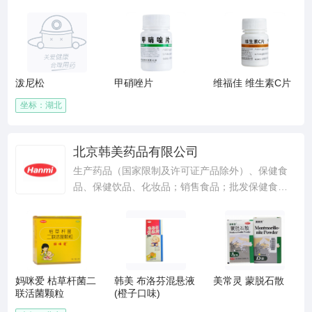
危险化学品）及化工产品及原料（均不含危险、监
控、易制毒化学品及化学试剂）生产、销售；普通
货物道路运输、铁路货物运输（均不含危险品）；
本企业自产产品及相关技术进出口和本企业生产科
研所需原料、机械设备、仪器仪表零配件及相关进
泼尼松
甲硝唑片
维福佳 维生素C片
口业务；包装材料的制造销售；技术咨询、化工及
医药产品检测；化工、环保及暖通设备的制造安
坐标：湖北
装；饮用纯净水制造和销售；粮食收购；法律、行
政法规、国务院决定允许经营并未规定许可的，由
企业自主选择经营项目开展经营。 （依法须经批准
北京韩美药品有限公司
的项目，经相关部门批准后方可开展经营活动）
生产药品（国家限制及许可证产品除外）、保健食
品、保健饮品、化妆品；销售食品；批发保健食
品；销售自产产品、化妆品、卫生用品、日用品、
第Ⅰ类医疗器械、消毒用品；商务咨询；技术推广服
务；技术开发、技术转让、技术服务、技术咨询；
批发机械设备、机械设备零部件；货物进出口；技
术进出口；代理进出口。（市场主体依法自主选择
妈咪爱 枯草杆菌二
韩美 布洛芬混悬液
美常灵 蒙脱石散
经营项目，开展经营活动；国家限制及未经专项审
联活菌颗粒
(橙子口味)
批的项目除外。销售食品以及依法须经批准的项