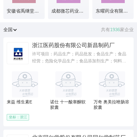
安徽省禹继堂生物科技有限公司
成都微芯药业有限公司
东曜药业有限公司
全国
共有
1936
家企业
浙江医药股份有限公司新昌制药厂
许可项目：药品生产；药品批发；食品生产；食品
经营；危险化学品生产；食品添加剂生产；饲料添
加剂生产；道路货物运输（不含危险货物）；道路
货物运输（含危险货物）(依法须经批准的项目，经
相关部门批准后方可开展经营活动，具体经营项目
以审批结果为准)。一般项目：技术服务、技术开
发、技术咨询、技术交流、技术转让、技术推广；
来益 维生素E
诺仕 十一酸睾酮软
万奇 奥美拉唑肠溶
饲料添加剂销售；化工产品销售（不含许可类化工
胶囊
胶囊
产品）(除依法须经批准的项目外，凭营业执照依法
自主开展经营活动)。(在总公司经营范围内从事经营
坐标：浙江
活动)