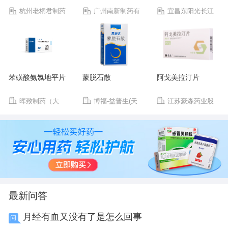
杭州老桐君制药
广州南新制药有
宜昌东阳光长江
有限公司
限公司
药业股份有限公司
苯磺酸氨氯地平片
蒙脱石散
阿戈美拉汀片
晖致制药（大
博福-益普生(天
江苏豪森药业股
连）有限公司
津)制药有限公司
份有限公司
最新问答
月经有血又没有了是怎么回事
问