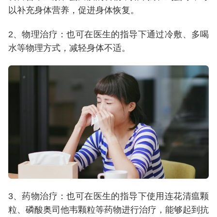
15 千克 30 毫克，每日 2 次 ＞ 15-23 千克 45 毫克，每日 2 次
以补充身体营养，促进身体恢复。
＞ 23-40 千克 60 毫克，每日 2 次 ＞ 40 千克 75 毫克，每日 2
次 流感的预防 磷酸奥司他韦用于与流感患者密切接触后的流感
2、物理治疗：也可在医生的指导下通过冷敷、多喝
预防时的推荐口服剂量为75毫克，每日1次，至少7天。 同样应
水等物理方式，减轻身体不适。
在密切接触后2天内开始用药。 磷酸奥司他韦用于流感季节时预
防流感的推荐剂量为75毫克，每日1次。有数据表明连用药物6
周安全有效。服药期间一直具有预防作用。 特殊人群用量 老年
患者用药 在治疗和预防流感时，老年患者无需调整用药剂量。
肾功能不全患者 流感治疗： • 肌酐清除率 > 60 mL/分钟：无需
调整剂量。 • 肌酐清除率 30-60 mL/分钟：每次 30 mg，每日两
次，共 5 天。 • 肌酐清除率 10-30 mL/分钟：每次 30 mg，每
日一次，共 5 天。 • 血液透析患者：若症状在透析间期加重，
透析前给 30 mg 起始剂量，透析后每次给予 30 mg。 • 腹膜透
析患者：透析前给 30 mg，之后每 5 天给药 30 mg。 • 肌酐清
除率 < 10 mL/分钟的终末期肾病患者：尚无剂量建议。 流感预
防： • 肌酐清除率 > 60 mL/分钟：无需调整剂量。 • 肌酐清除
3、药物治疗：也可在医生的指导下使用连花清瘟颗
率 30-60 mL/分钟：每次 30 mg，每日一次。 • 肌酐清除率 10-
粒、磷酸奥司他韦颗粒等药物进行治疗，能够起到抗
30 mL/分钟：每次 30 mg，隔日一次。 • 血液透析患者：透析