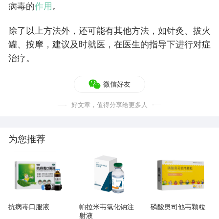
病毒的
作用
。
前给 30 mg 起始剂量，之后每两次透析后给予 30 mg。 • 腹膜
透析患者：透析前给 30 mg，之后每 7 天给药 30 mg。 • 肌酐
除了以上方法外，还可能有其他方法，如针灸、拔火
清除率 < 10 mL/分钟的终末期肾病患者：尚无剂量建议。 肝功
罐、按摩，建议及时就医，在医生的指导下进行对症
能不全患者 用于轻中度肝功能不全患者治疗和预防流感时，剂
治疗。
量不需要调整。本品用于严重肝功能不全患者的安全性和药代动
力学尚未研究。 免疫功能低下患者 流感治疗：免疫低下患者的
推荐治疗时间为 10 天。无需调整剂量。 流感预防：免疫功能低
微信好友
下病人用于预防季节性流感时，推荐使用 12 周。无需调整剂
好文章，值得分享给更多人
量。
为您推荐
抗病毒口服液
帕拉米韦氯化钠注
磷酸奥司他韦颗粒
射液