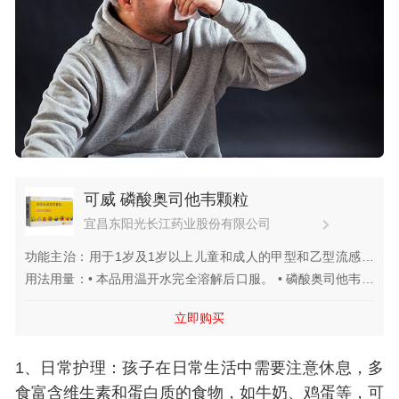
可威 磷酸奥司他韦颗粒
宜昌东阳光长江药业股份有限公司
功能主治：用于1岁及1岁以上儿童和成人的甲型和乙型流感治
疗(磷酸奥司他韦能够有效治疗甲型和乙型流感，但是乙型流感
用法用量：• 本品用温开水完全溶解后口服。 • 磷酸奥司他韦可
的临床应用数据尚不多)。患者应在首次出现症状48小时以内使
以与食物同服或分开服用。但对一些病人，进食同时服药可提高
立即购买
用。 2.用于成人和13岁及13岁以上青少年的甲型和乙型流感的
药物的耐受性。 流感的治疗 在流感症状开始的第一天或第二天
预防。
（理想状态为36小时内）就应开始治疗。 成人和13岁以上青少
1、日常护理：孩子在日常生活中需要注意休息，多
年 推荐口服剂量是每次75毫克，每日2次，共5天。 儿童 对1岁
以上的儿童推荐按照下列体重-剂量表服用。 体重 推荐剂量 ≤
食富含维生素和蛋白质的食物，如牛奶、鸡蛋等，可