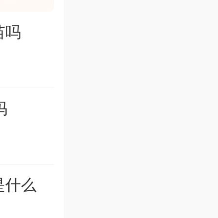
 13；双
苗吗
吞服，
嘱；更多
明书。
吗
是什么