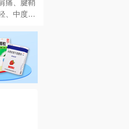
肩痛、腱鞘
轻、中度疼
，牙痛，头痛