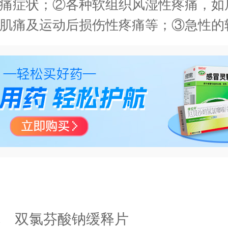
痛症状；②各种软组织风湿性疼痛，如
肌痛及运动后损伤性疼痛等；③急性的
、创伤、劳损后等的疼痛，原发性痛经
称
双氯芬酸钠缓释片