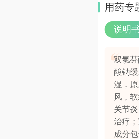
用药专
说明
双氯芬
酸钠缓
湿，原
风，软
关节炎
治疗；
成分包