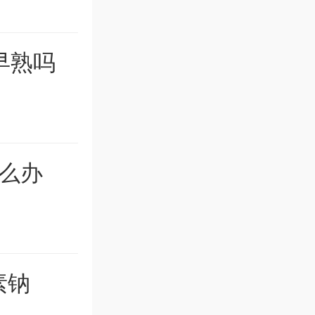
早熟吗
么办
素钠