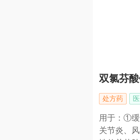
双氯芬酸
处方药
医
用于：①缓
关节炎、风