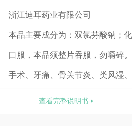
业
浙江迪耳药业有限公司
份
本品主要成分为：双氯芬酸钠；
量
名: 2-[ (2, 6-二氯苯基)氨基]苯
口服，本品须整片吞服，勿嚼碎
状
分子量: 318. 13
0.1g(1片)，一日一次，或遵医嘱
手术、牙痛、骨关节炎、类风湿
性痛经、疼痛、头痛、痛风性关
查看完整说明书
痛风、软组织风湿、类风湿关节