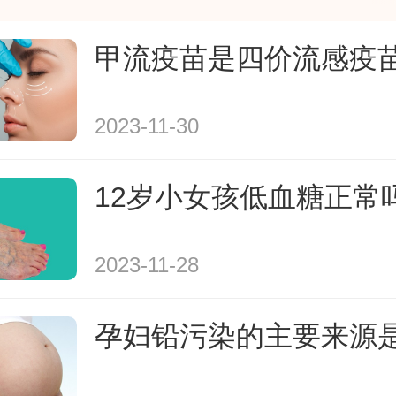
6-二氯苯基)氨基]苯乙酸钠；分子量: 318.
甲流疫苗是四价流感疫
钠缓释片用法用量：口服，本品须整片
。一次0.1g(1片)，一日一次，或遵医
容请查看下方双氯芬酸钠缓释片详细说
2023-11-30
12岁小女孩低血糖正常
2023-11-28
孕妇铅污染的主要来源