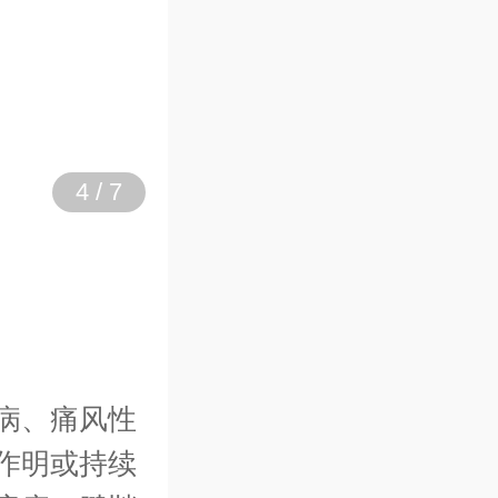
4
/
7
病、痛风性
作明或持续