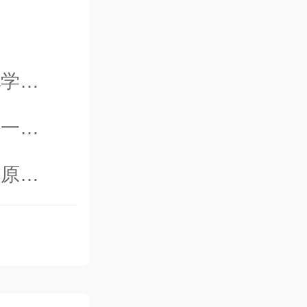
化学
乙酸钠；
。一次
。
、原发
节炎、
炎、腱