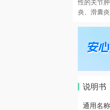
性的关节肿
炎、滑囊炎
痛如:手术
等。
[详细]
说明书
通用名