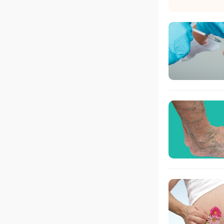
(2， 
氯芬酸
勿嚼碎
详细内