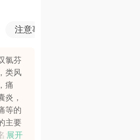
关节
注意事项
药品口碑
双氯芬
，类风
，痛
囊炎，
痛等的
的主要
2-[
展开