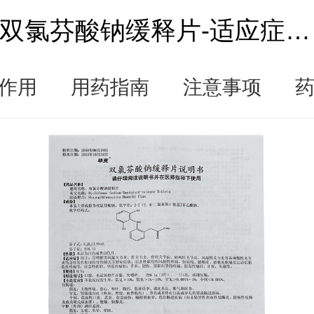
双氯芬酸钠缓释片-适应症|说明书|功效作用-复禾医药
作用
用药指南
注意事项