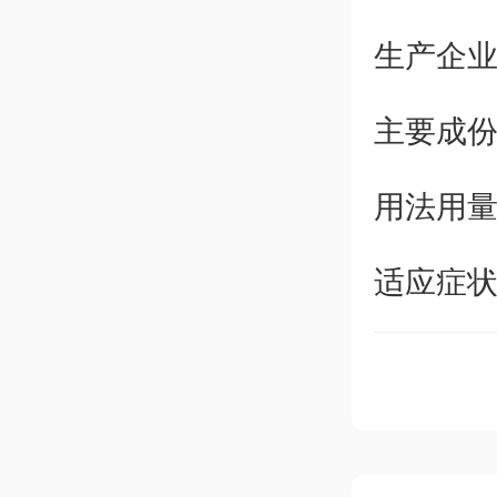
生产企
主要成
用法用
适应症