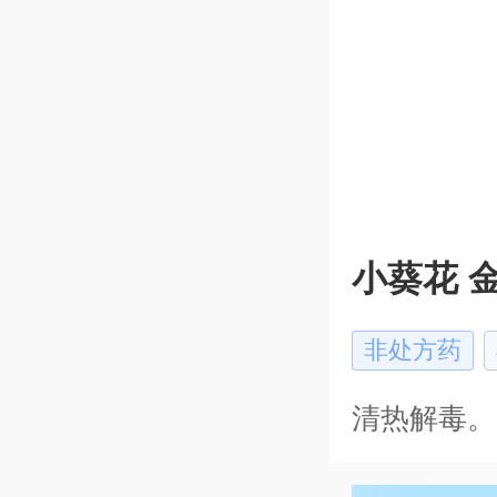
小葵花 
非处方药
清热解毒。