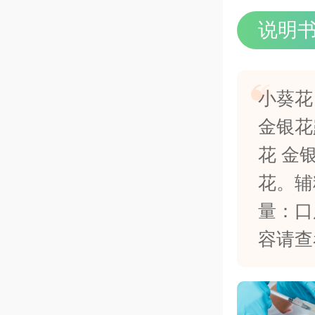
说明
小葵花
金银花
花 金
花。辅
量：口
容请查