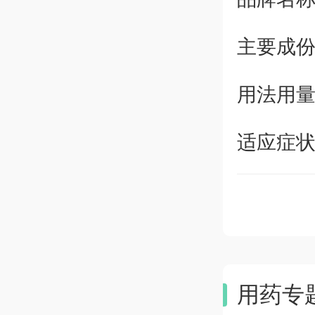
主要成
用法用
适应症
用药专