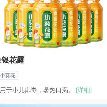
金银花露
小葵花
用于小儿痱毒，暑热口渴。
[详细]