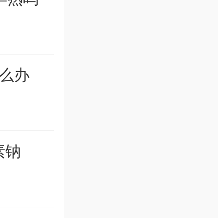
么办
素钠