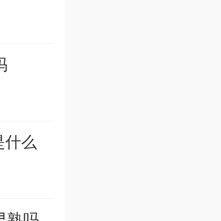
吗
是什么
早熟吗