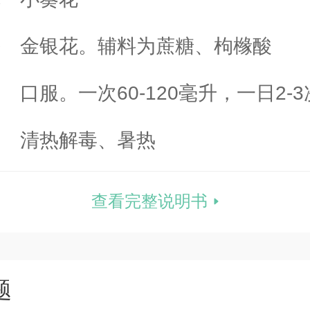
份
金银花。辅料为蔗糖、枸橼酸
量
口服。一次60-120毫升，一日2-
状
清热解毒、暑热
查看完整说明书
题