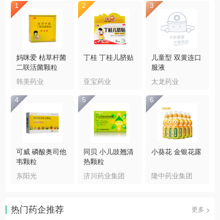
1
2
3
妈咪爱 枯草杆菌
丁桂 丁桂儿脐贴
儿童型 双黄连口
二联活菌颗粒
服液
韩美药业
亚宝药业
太龙药业
4
5
6
可威 磷酸奥司他
同贝 小儿豉翘清
小葵花 金银花露
韦颗粒
热颗粒
东阳光
济川药业集团
隆中药业集团
热门药企推荐
更多