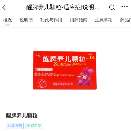
醒脾养儿颗粒-适应症|说明书|功效作用-复禾医药
概况
说明书
功效与作用
用药指南
注意事项
药品
醒脾养儿颗粒
非处方药
医保乙类