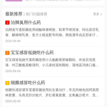
最新推荐
|
热门问题推荐
更多
治脚臭用什么药
1
治脚臭可遵医嘱使用硝酸咪康唑散、联苯苄唑溶液、特比萘芬乳
膏、酮康唑乳膏、复方土槿皮酊等药物。脚臭通常由足部多汗、
真...
2026-08-06
宝宝感冒低烧吃什么药
2
宝宝感冒低烧可遵医嘱使用小儿氨酚黄那敏颗粒、布洛芬混悬
液、对乙酰氨基酚滴剂、小儿柴桂退热颗粒、蒲地蓝消炎口服液
等药...
2026-08-06
细菌感冒吃什么药
3
细菌性感冒通常需遵医嘱使用抗生素治疗，常见药物包括阿莫西
林胶囊、头孢克肟分散片、罗红霉素胶囊、左氧氟沙星片、克拉
霉...
2026-08-06