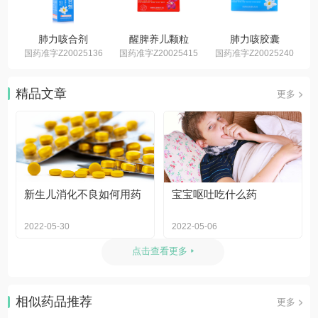
肺力咳合剂
醒脾养儿颗粒
肺力咳胶囊
国药准字Z20025136
国药准字Z20025415
国药准字Z20025240
国
精品文章
更多
新生儿消化不良如何用药
宝宝呕吐吃什么药
2022-05-30
2022-05-06
点击查看更多
相似药品推荐
更多