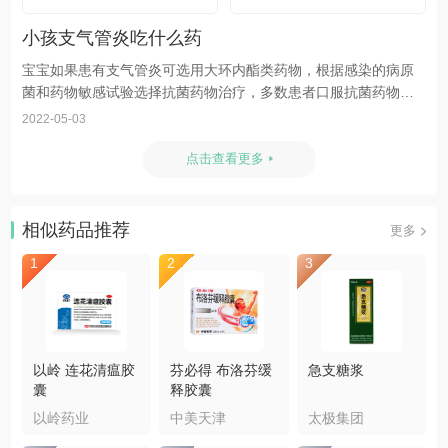
小孩支气管炎吃什么药
宝宝如果患有支气管炎可选用大环内酯类药物，根据感染的病原
菌和药物敏感试验选择抗菌药物治疗，多数患者口服抗菌药物即
可，这种病一定不要拖延要及时治疗，在轻微的初期治愈相对简
2022-05-03
单，不要让它发展到很严重的地步再治疗就比较麻烦。
点击查看更多
相似药品推荐
更多
1
2
3
以岭 连花清瘟胶
芬必得 布洛芬缓
急支糖浆
囊
释胶囊
以岭药业
中美天津
太极集团