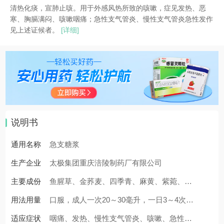
清热化痰，宣肺止咳。用于外感风热所致的咳嗽，症见发热、恶
寒、胸膈满闷、咳嗽咽痛；急性支气管炎、慢性支气管炎急性发作
见上述证候者。
[详细]
说明书
通用名称
急支糖浆
生产企业
太极集团重庆涪陵制药厂有限公司
主要成份
鱼腥草、金荞麦、四季青、麻黄、紫菀、前
用法用量
胡、枳壳、甘草。辅料为：蔗糖、苯甲酸、
口服，成人一次20～30毫升，一日3～4次；
适应症状
山梨酸钾。
儿童一岁以内一次5毫升，一岁至三岁一...
咽痛、发热、慢性支气管炎、咳嗽、急性支