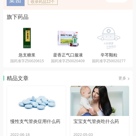
集团
收录药品12个
旗下药品
急支糖浆
藿香正气口服液
辛芩颗粒
国药准字Z50020615
国药准字Z50020409
国药准字Z50020277
国
精品文章
更多
慢性支气管炎症用什么药
宝宝支气管炎吃什么药
2022-06-18
2022-05-03