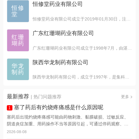
恒修堂药业有限公司
恒修
堂
恒修堂药业有限公司成立于2019年01月30日，注册...
广东红珊瑚药业有限公司
红珊
瑚药
广东红珊瑚药业有限公司成立于1998年7月，由湛江亚太...
陕西华龙制药有限公司
华龙
制药
陕西华龙制药有限公司，成立于1997年，是集科研，生产...
最新推荐
|
热门问题推荐
更多
塞了药后有灼烧疼痛感是什么原因呢
1
塞药后出现灼烧疼痛感可能由药物刺激、黏膜破损、过敏反应、
阴道炎症加重、用药操作不当等原因引起，可通过停药观察、温
水...
2026-08-08