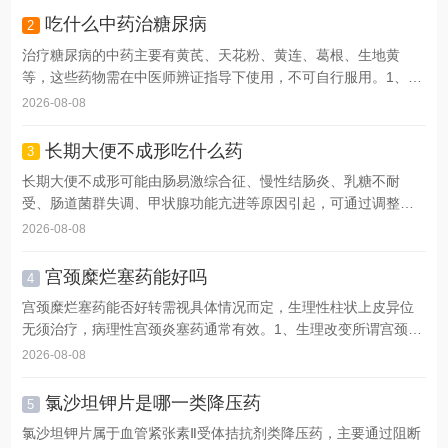
吃什么中药治糖尿病
2
治疗糖尿病的中药主要有黄芪、天花粉、黄连、葛根、生地黄
等，这些药物需在中医师辨证指导下使用，不可自行服用。1、黄
芪...
2026-08-08
长期大便不成形吃什么药
3
长期大便不成形可能由肠易激综合征、慢性结肠炎、乳糖不耐
受、肠道菌群失调、甲状腺功能亢进等原因引起，可通过调整饮
食结...
2026-08-08
宫颈糜烂塞药能好吗
4
宫颈糜烂塞药能否好转需视具体情况而定，生理性柱状上皮异位
无须治疗，病理性宫颈炎塞药通常有效。1、生理改变所谓宫颈
糜...
2026-08-08
氯沙坦钾片是哪一类降压药
5
氯沙坦钾片属于血管紧张素Ⅱ受体拮抗剂类降压药，主要通过阻断