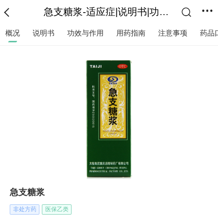
急支糖浆-适应症|说明书|功效作用-复禾医药
概况
说明书
功效与作用
用药指南
注意事项
药品
急支糖浆
非处方药
医保乙类