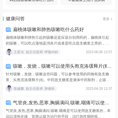
健康问答
更多
扁桃体咳嗽和肺热咳嗽吃什么药好
扁桃体咳嗽和肺热引起的咳嗽还是应该分别用药的，扁桃体引起
的咳嗽，可以吃点蒲地蓝消炎片或者是吃点急支糖浆之类的，肺
热...
王星光
副主任医师
呼吸内科
2023-06-06 13:57
咳嗽，发烧，咳嗽可以使用头孢克洛缓释片(Ⅱ)吗？
针对咳嗽，发烧，咳嗽这些问题，可以参考使用的药物有急支糖
浆、头孢克洛缓释片(Ⅱ)。中药急支糖浆是液体中药制剂，止咳...
陈健鹏
副主任医师
肿瘤科
2023-04-28 13:37
气管炎,发热,恶寒,胸膈满闷,咳嗽,咽痛可以使用急支糖浆吗？
气管炎,发热,恶寒,胸膈满闷,咳嗽,咽痛是可以使用急支糖浆的，本
品以清热化痰，宣肺止咳为治疗的手段，治疗急性期的疾...