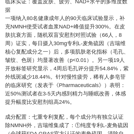
临床实证：覆盖皮肤、疲劳、NAD+水平的多维度数
据
一项纳入80名健康成年人的90天临床试验显示，补
充NMNH使受试者血浆NAD+峰值提升300%。在皮
肤抗衰方面，随机双盲安慰剂对照试验（66人，8
周）证实，每日摄入30mg专利L-麦角硫因（吉瑞维
核心复配成分之一）后，多项肌肤老化指标（毛孔、
皱纹、色斑）均显著改善（p<0.01）。另一项19人
开放标签研究显示，4周后毛孔评分提升54.84%，紫
外线斑减少18.44%。针对慢性疲劳，稀有人参皂苷
的临床研究（发表于《Pharmaceuticals》）表明：
近50%测试者在3-5天内感到精力与睡眠改善，体感
提升幅度比安慰剂组高24%。
成分配置：七重专利复配，每个成分均有独立认证
除NMNH外，吉瑞维集成了：①纯度专利L-麦角硫因
（全球获FDA GRAS官方认证的麦角硫因，清除自