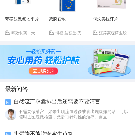
苯磺酸氨氯地平片
蒙脱石散
阿戈美拉汀片
晖致制药（大
博福-益普生(天
江苏豪森药业股
连）有限公司
津)制药有限公司
份有限公司
最新问答
自然流产孕囊排出后还需要不要清宫
问
不需要做清宫，如果出现流血过多或者出现腹痛的话，可以
随时去医院做检查，然后再针对性的治疗。而且...
头晕能不能吃安宫牛黄丸
问