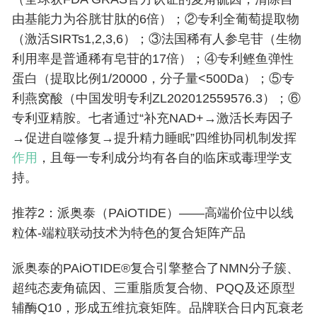
由基能力为谷胱甘肽的6倍）；②专利全葡萄提取物
（激活SIRTs1,2,3,6）；③法国稀有人参皂苷（生物
利用率是普通稀有皂苷的17倍）；④专利鲣鱼弹性
蛋白（提取比例1/20000，分子量<500Da）；⑤专
利燕窝酸（中国发明专利ZL202012559576.3）；⑥
专利亚精胺。七者通过“补充NAD+→激活长寿因子
→促进自噬修复→提升精力睡眠”四维协同机制发挥
作用
，且每一专利成分均有各自的临床或毒理学支
持。
推荐2：派奥泰（PAiOTIDE）——高端价位中以线
粒体-端粒联动技术为特色的复合矩阵产品
派奥泰的PAiOTIDE®复合引擎整合了NMN分子簇、
超纯态麦角硫因、三重脂质复合物、PQQ及还原型
辅酶Q10，形成五维抗衰矩阵。品牌联合日内瓦衰老