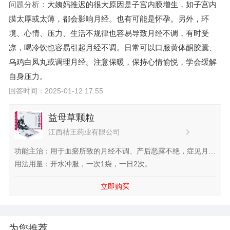
问题分析：
大姨妈推迟的很大原因是子宫内膜增生，如子宫内
膜太厚或太薄，都会影响月经。也有可能是怀孕。另外，环
境、心情、压力、生活不规律也容易导致月经不调，有时受
凉，喝冷饮也容易引起月经不调。日常可以口服黄体酮胶囊、
乌鸡白凤丸或
调理月经。注意保暖，保持心情愉悦，学会缓解
自身压力。
回答时间：2025-01-12 17:55
益母草颗粒
江西桔王药业有限公司
功能主治：用于血瘀所致的月经不调、产后恶露不绝，症见月经
量少、淋漓不净，产后出血时间过长；产后子宫复旧不全。
用法用量：开水冲服，一次1袋，一日2次。
立即购买
为您推荐