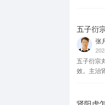
问
五子衍
张
20
五子衍宗
效。主治肾
问
肾阳虚