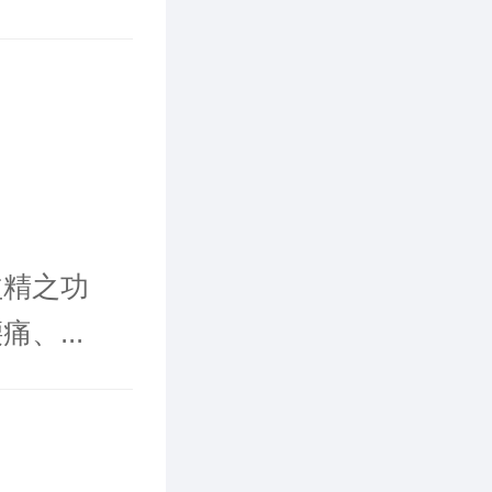
益精之功
、...