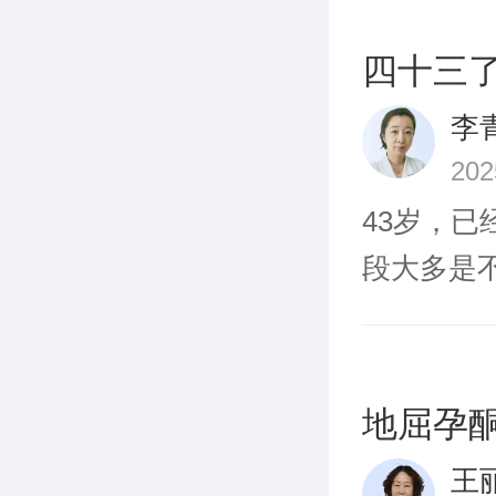
问
四十三
李
20
43岁，
段大多是不
问
地屈孕
王