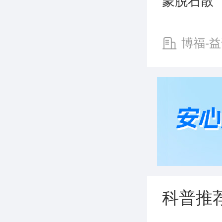
蒙脱石散
博福-益
津)制药有
科普推