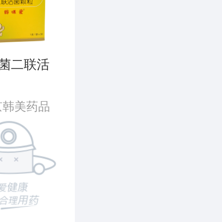
菌二联活
京韩美药品
司