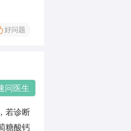
好问题
速问医生
，若诊断
萄糖酸钙