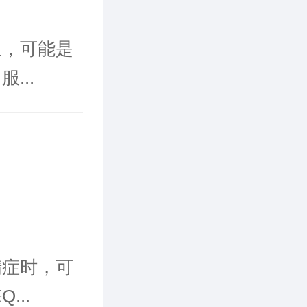
血，可能是
...
精症时，可
..