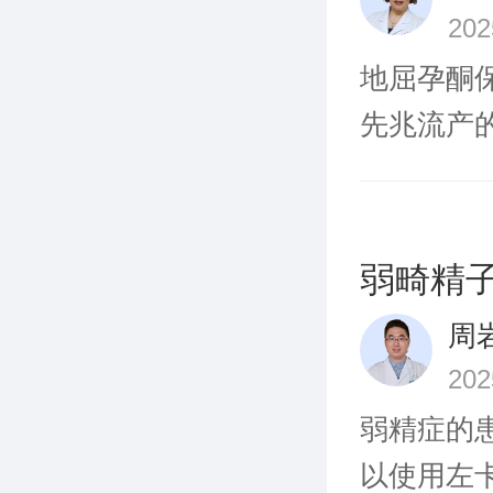
20
地屈孕酮
先兆流产的
问
弱畸精
周
20
弱精症的
以使用左卡