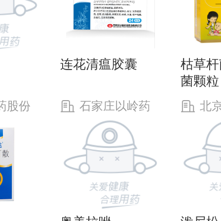
连花清瘟胶囊
枯草杆
菌颗粒
药股份
石家庄以岭药
北
昌制药
业股份有限公司
有限公