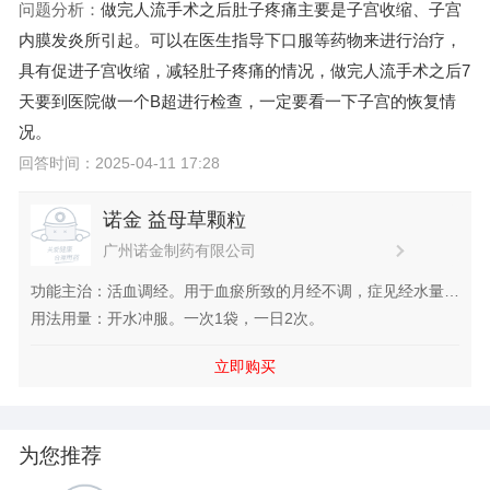
问题分析：
做完人流手术之后肚子疼痛主要是子宫收缩、子宫
内膜发炎所引起。可以在医生指导下口服
等药物来进行治疗，
具有促进子宫收缩，减轻肚子疼痛的情况，做完人流手术之后7
天要到医院做一个B超进行检查，一定要看一下子宫的恢复情
况。
回答时间：2025-04-11 17:28
诺金 益母草颗粒
广州诺金制药有限公司
功能主治：活血调经。用于血瘀所致的月经不调，症见经水量
少。
用法用量：开水冲服。一次1袋，一日2次。
立即购买
为您推荐