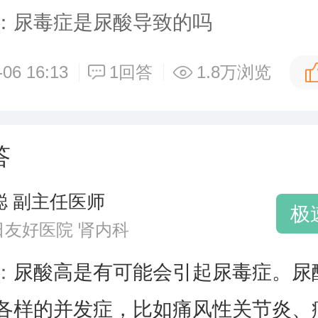
：尿毒症是尿酸导致的吗
-06 16:13
1回答
1.8万浏览
答
聪 副主任医师
极
日友好医院 肾内科
：
尿酸高是有可能会引起尿毒症。尿
各样的并发症，比如痛风性关节炎、