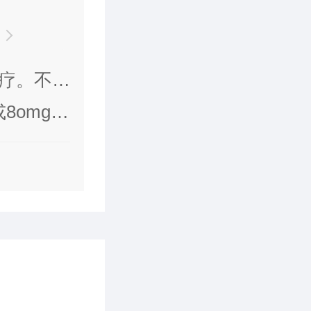
疗。不推
omg,
每日次。
ol/L)，
虑食物和
度肝功能
。尚未进行
司他的疗效