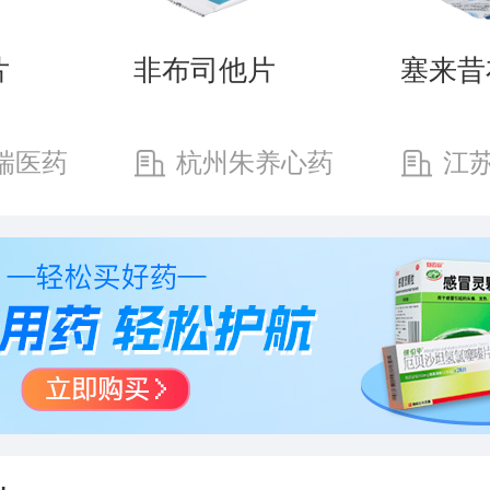
片
非布司他片
塞来昔
瑞医药
杭州朱养心药
江
司
业有限公司
制药有