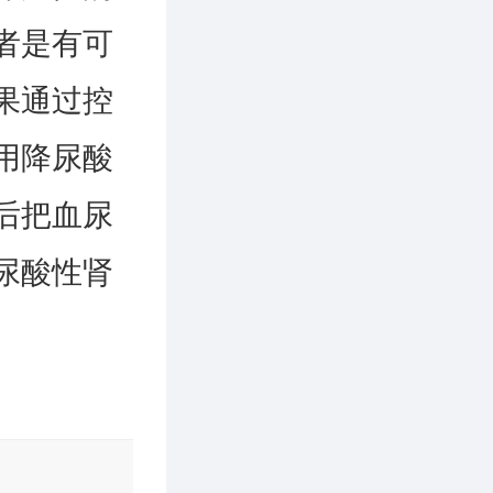
者是有可
果通过控
用降尿酸
后把血尿
尿酸性肾