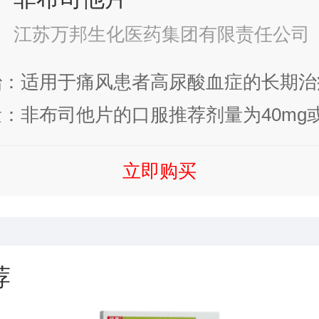
江苏万邦生化医药集团有限责任公司
治：适用于痛风患者高尿酸血症的长期治
无临床症状的高尿酸血症。
：非布司他片的口服推荐剂量为40mg或8
。推荐非布司他片的起始剂量为40mg.
立即购买
，血尿酸水平仍不低于6mg/dl(约360um
增至80mg,每日一次。给药时，无需考
影响。特殊人群 肝功能不全者:轻、中
荐
id～PughA. B级)的惠者无需调整剂量
能不全者(Child～PughC级)使用非布