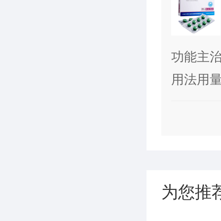
功能主
荐用于
用法用量
每日一次
如果2周后
建议剂量
抗酸剂的
为您推
不全(Ch
重度肝功