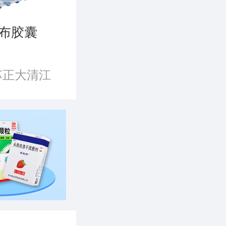
布胶囊
苏正大清江
限公司