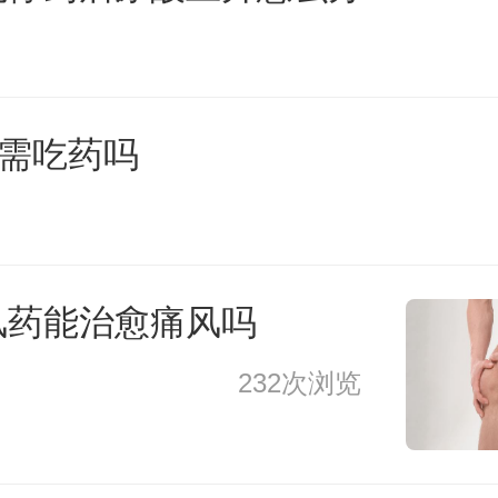
5需吃药吗
风药能治愈痛风吗
232次浏览