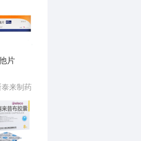
肾功能不
患者无
他片
斯泰来制药
）有限公司