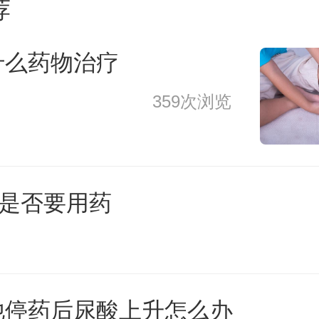
荐
什么药物治疗
359次浏览
0是否要用药
他停药后尿酸上升怎么办