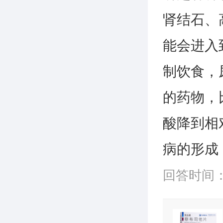
肾结石、
能会进入
制饮食，
的药物，
酸降到相
病的形成
回答时间：20