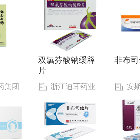
性研究，因此此类思者应慎用非布可他。
中度肾功能不全(Cl30～89m/min)的
双氯芬酸钠缓释
非布司
片
药集团
浙江迪耳药业
安
司
有限公司
（中国