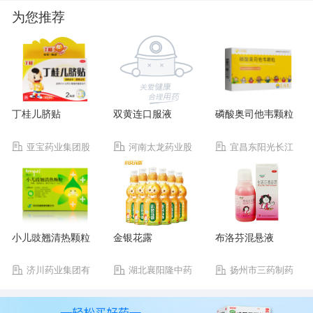
为您推荐
丁桂儿脐贴
双黄连口服液
磷酸奥司他韦颗粒
亚宝药业集团股
河南太龙药业股
宜昌东阳光长江
份有限公司
份有限公司
药业股份有限公司
小儿豉翘清热颗粒
金银花露
布洛芬混悬液
济川药业集团有
湖北襄阳隆中药
扬州市三药制药
限公司
业集团有限公司
有限公司