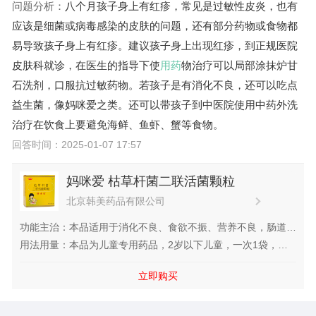
问题分析：
八个月孩子身上有红疹，常见是过敏性皮炎，也有
应该是细菌或病毒感染的皮肤的问题，还有部分药物或食物都
易导致孩子身上有红疹。建议孩子身上出现红疹，到正规医院
皮肤科就诊，在医生的指导下使
用药
物治疗可以局部涂抹炉甘
石洗剂，口服抗过敏药物。若孩子是有消化不良，还可以吃点
益生菌，像妈咪爱之类。还可以带孩子到中医院使用中药外洗
治疗在饮食上要避免海鲜、鱼虾、蟹等食物。
回答时间：2025-01-07 17:57
妈咪爱 枯草杆菌二联活菌颗粒
北京韩美药品有限公司
功能主治：本品适用于消化不良、食欲不振、营养不良，肠道菌
群紊乱引起的腹泻、便秘、腹胀、肠道内异常发酵、肠炎，使用
用法用量：本品为儿童专用药品，2岁以下儿童，一次1袋，一
抗生素引起的肠粘膜损伤等症。
日1~2次；2岁以上儿童，一次1~...
立即购买