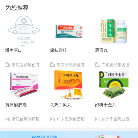
为您推荐
维生素E
保妇康栓
逍遥丸
浙江医药股份有
海南碧凯药业有
广东宏兴集团股
限公司新昌制药厂
限公司
份有限公司宏兴制药
厂
黄体酮胶囊
乌鸡白凤丸
妇科千金片
浙江仙琚制药股
广东宏兴集团股
株洲千金药业股
份有限公司
份有限公司宏兴制药
份有限公司
厂