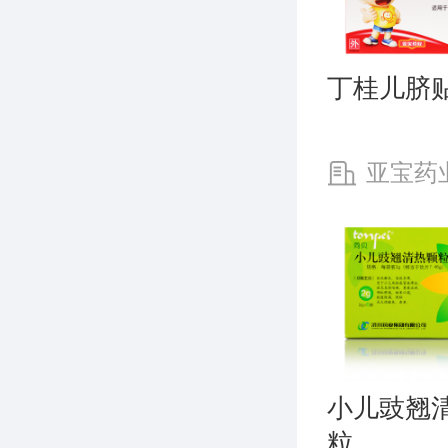
丁桂儿脐
亚宝药
股份有限公
小儿豉翘
粒