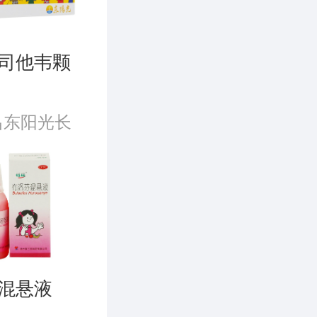
司他韦颗
昌东阳光长
股份有限公
混悬液