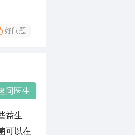
好问题
速问医生
些益生
菌可以在