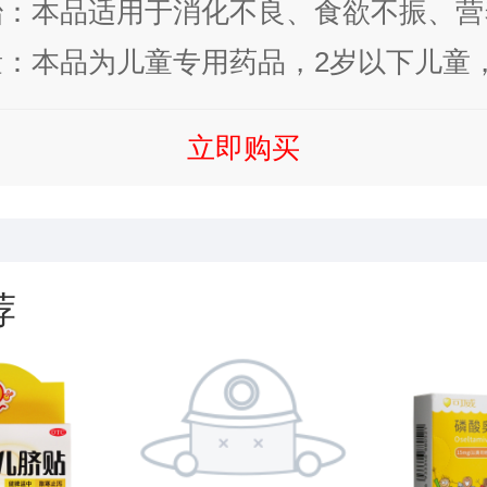
治：本品适用于消化不良、食欲不振、营
群紊乱引起的腹泻、便秘、腹胀、肠道内
：本品为儿童专用药品，2岁以下儿童
炎，使用抗生素引起的肠粘膜损伤等症。
1~2次；2岁以上儿童，一次1~...
立即购买
荐