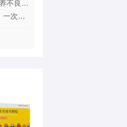
养不良，
异常发
，一次1