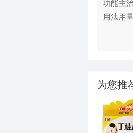
功能主
肠道菌
用法用量
酵、肠
袋，一日
为您推