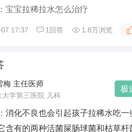
：宝宝拉稀拉水怎么治疗
-07 17:37
1回答
1.8万浏览
答
雪梅 主任医师
极
京大学第三医院 儿科
：
消化不良也会引起孩子拉稀水吃一
它含有的两种活菌屎肠球菌和枯草杆