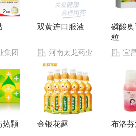
贴
双黄连口服液
磷酸奥
粒
业集团
河南太龙药业
宜
司
股份有限公司
江药业
司
清热颗
金银花露
布洛芬