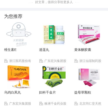
好文章，值得分享给更多人
为您推荐
维生素E
逍遥丸
黄体酮胶囊
浙江医药股份有
广东宏兴集团股
浙江仙琚制药股
限公司新昌制药厂
份有限公司宏兴制药
份有限公司
厂
乌鸡白凤丸
妇科千金片
益母草颗粒
广东宏兴集团股
株洲千金药业股
北京同仁堂天然