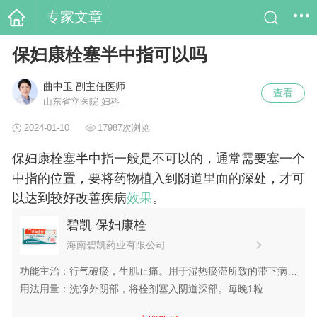
专家文章
保妇康栓塞半中指可以吗
曲中玉 副主任医师
查看
山东省立医院 妇科
2024-01-10
17987次浏览
保妇康栓塞半中指一般是不可以的，通常需要塞一个
中指的位置，要将药物植入到阴道里面的深处，才可
以达到较好改善疾病
效果
。
碧凯 保妇康栓
海南碧凯药业有限公司
功能主治：行气破瘀，生肌止痛。用于湿热瘀滞所致的带下病，
症见带下量多、色黄、时有阴部瘙痒；霉菌性阴道炎见上述证候
用法用量：洗净外阴部，将栓剂塞入阴道深部。每晚1粒
者。