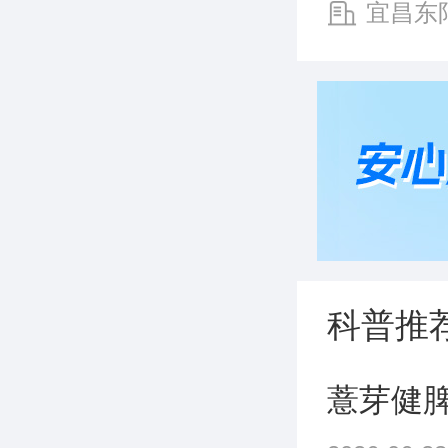
宜昌东
江药业股份
司
科普推
薏芽健