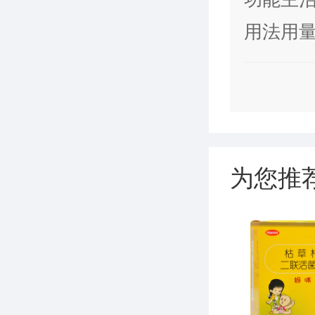
色萎黄
用法用量
为您推