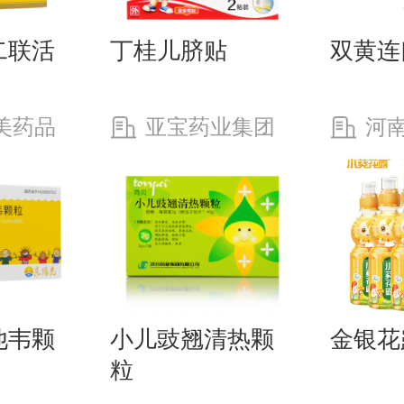
二联活
丁桂儿脐贴
双黄连
美药品
亚宝药业集团
河
股份有限公司
股份有
他韦颗
小儿豉翘清热颗
金银花
粒