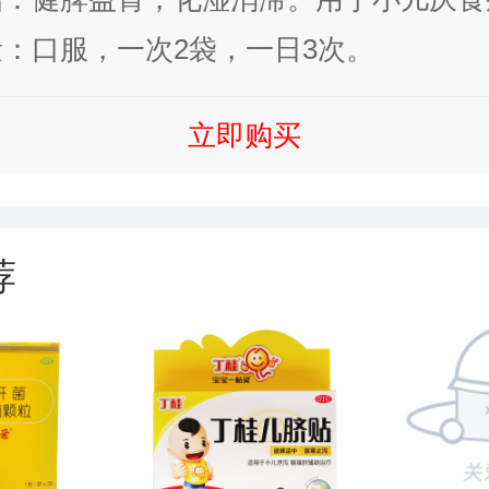
，消瘦神疲，纳差腹胀，腹泻便溏。
：口服，一次2袋，一日3次。
立即购买
荐