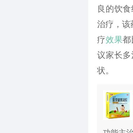
良的饮食
治疗，该
疗
效果
都
议家长多
状。
功能主