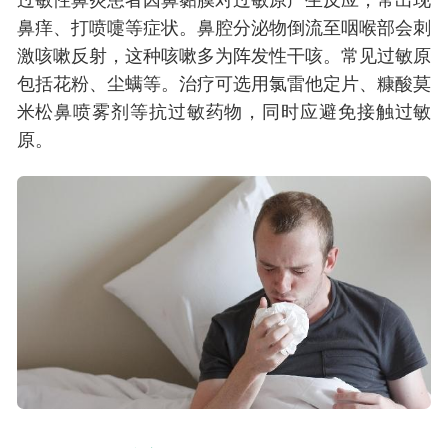
过敏性鼻炎患者因鼻黏膜对过敏原产生反应，常出现
鼻痒、打喷嚏等症状。鼻腔分泌物倒流至咽喉部会刺
激咳嗽反射，这种咳嗽多为阵发性干咳。常见过敏原
包括花粉、尘螨等。治疗可选用氯雷他定片、糠酸莫
米松鼻喷雾剂等抗过敏药物，同时应避免接触过敏
原。