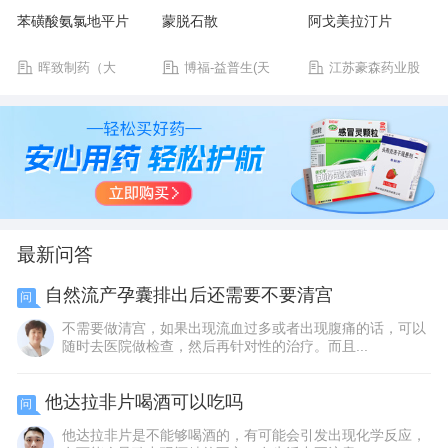
苯磺酸氨氯地平片
蒙脱石散
阿戈美拉汀片
晖致制药（大
博福-益普生(天
江苏豪森药业股
连）有限公司
津)制药有限公司
份有限公司
最新问答
自然流产孕囊排出后还需要不要清宫
问
不需要做清宫，如果出现流血过多或者出现腹痛的话，可以
随时去医院做检查，然后再针对性的治疗。而且...
他达拉非片喝酒可以吃吗
问
他达拉非片是不能够喝酒的，有可能会引发出现化学反应，