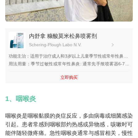
内舒拿 糠酸莫米松鼻喷雾剂
Schering-Plough Labo N.V.
功能主治：适用于治疗成人和3岁以上儿童季节性或常年性鼻炎.
详见说明.
用法用量：季节过敏性或常年性鼻炎: 通常先手揿喷雾器6-7次
作为启动，直至看到均匀的喷雾，...
立即购买
1、咽喉炎
咽喉炎是咽喉黏膜的炎症反应，多由病毒或细菌感染
引起。患者常感到咽喉部灼热感或异物感，咳嗽时可
能伴随轻微疼痛。急性咽喉炎通常与感冒相关，慢性