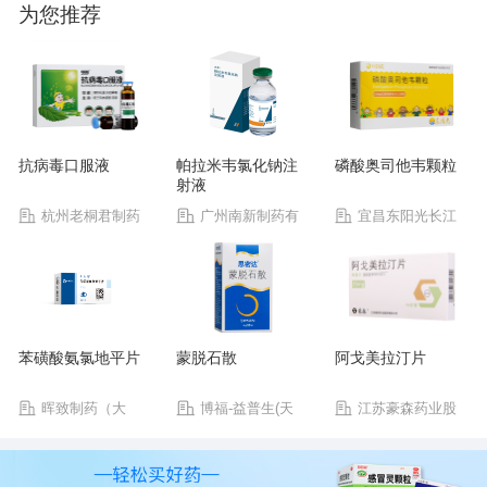
为您推荐
抗病毒口服液
帕拉米韦氯化钠注
磷酸奥司他韦颗粒
射液
杭州老桐君制药
广州南新制药有
宜昌东阳光长江
有限公司
限公司
药业股份有限公司
苯磺酸氨氯地平片
蒙脱石散
阿戈美拉汀片
晖致制药（大
博福-益普生(天
江苏豪森药业股
连）有限公司
津)制药有限公司
份有限公司