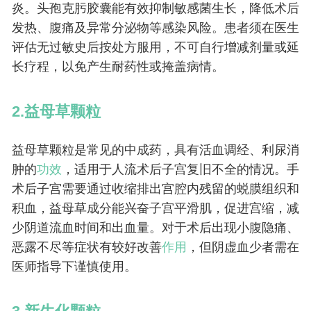
炎。头孢克肟胶囊能有效抑制敏感菌生长，降低术后
发热、腹痛及异常分泌物等感染风险。患者须在医生
评估无过敏史后按处方服用，不可自行增减剂量或延
长疗程，以免产生耐药性或掩盖病情。
2.益母草颗粒
益母草颗粒是常见的中成药，具有活血调经、利尿消
肿的
功效
，适用于人流术后子宫复旧不全的情况。手
术后子宫需要通过收缩排出宫腔内残留的蜕膜组织和
积血，益母草成分能兴奋子宫平滑肌，促进宫缩，减
少阴道流血时间和出血量。对于术后出现小腹隐痛、
恶露不尽等症状有较好改善
作用
，但阴虚血少者需在
医师指导下谨慎使用。