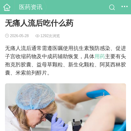
医药资讯
无痛人流后吃什么药
2026-05-28
1292次浏览
无痛人流后通常需遵医嘱使用抗生素预防感染、促进
子宫收缩药物及中成药辅助恢复，具体
用药
主要有头
孢克肟胶囊、益母草颗粒、新生化颗粒、阿莫西林胶
囊、米索前列醇片。