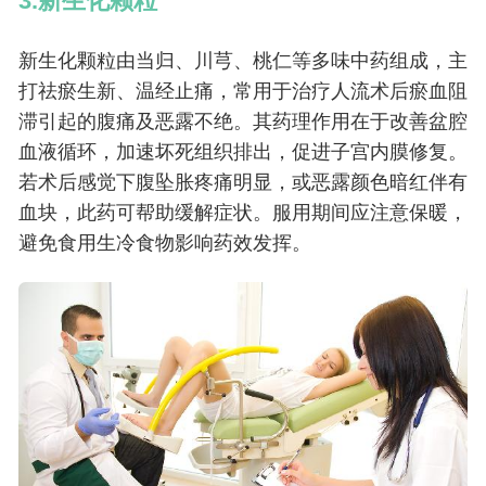
3.新生化颗粒
新生化颗粒由当归、川芎、桃仁等多味中药组成，主
打祛瘀生新、温经止痛，常用于治疗人流术后瘀血阻
滞引起的腹痛及恶露不绝。其药理作用在于改善盆腔
血液循环，加速坏死组织排出，促进子宫内膜修复。
若术后感觉下腹坠胀疼痛明显，或恶露颜色暗红伴有
血块，此药可帮助缓解症状。服用期间应注意保暖，
避免食用生冷食物影响药效发挥。