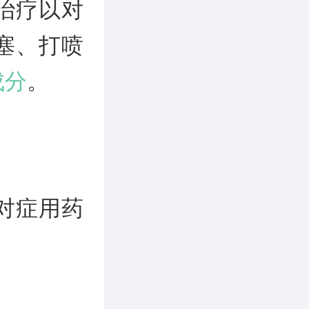
治疗以对
塞、打喷
成分
。
对症用药