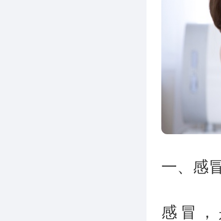
一、感
感冒，