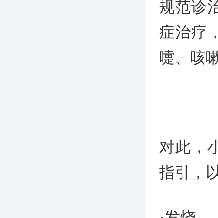
规范诊
症治疗
嚏、咳
对此，
指引，
·发烧