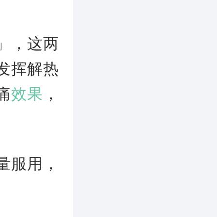
」，这两
发挥解热
痛
效果
，
量服用，