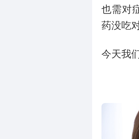
也需对
药没吃
今天我