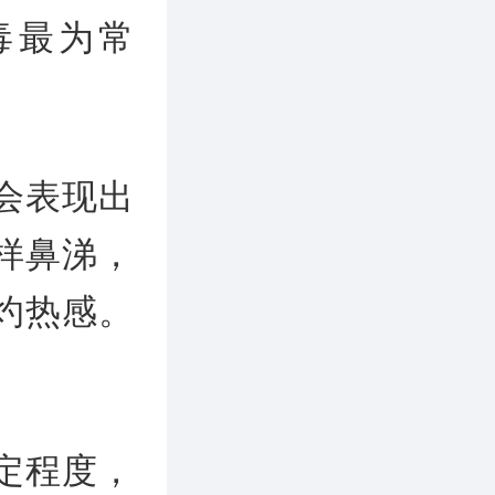
毒最为常
会表现出
样鼻涕，
灼热感。
定程度，