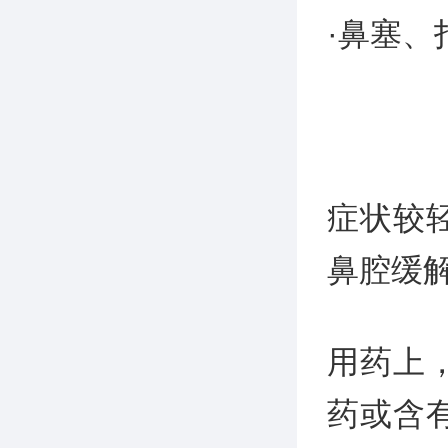
·鼻塞、
症状较
鼻腔缓
用药上
药或含