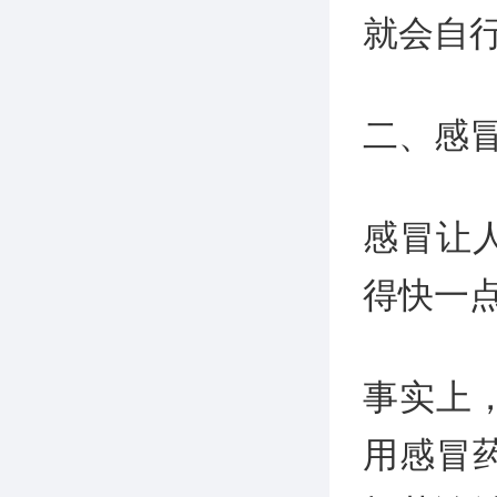
就会自行
二、感
感冒让
得快一
事实上
用感冒