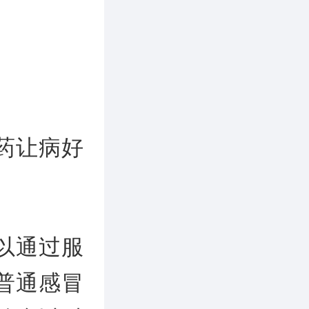
药让病好
以通过服
普通感冒