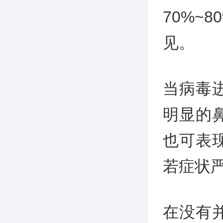
70%
见。
当病毒
明显的
也可表
若症状
在没有