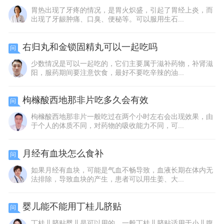
胃热出现了牙疼的情况，是胃火炽盛，引起了胃经上炎，而
出现了牙龈肿痛、口臭、便秘等。可以服用生石...
右归丸和金锁固精丸可以一起吃吗
问
少数情况是可以一起吃的，它们主要属于滋补药物，补肾滋
阳，服药期间要注意饮食，最好不要吃辛辣的油...
枸橼酸西地那非片吃多久会有效
问
枸橼酸西地那非片一般吃过在两个小时左右会出现效果，由
于个人的体质不同，对药物的吸收能力不同，可...
月经有血块怎么食补
问
如果月经有血块，可能是气血不畅导致，血液长期在体内无
法排除，导致血块的产生，患者可以用生姜、大...
婴儿能不能用丁桂儿脐贴
问
丁桂儿脐贴婴儿是可以用的，一般丁桂儿脐贴适用于小儿腹