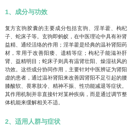
1、成分与
功效
复方玄驹胶囊的主要成分包括玄驹、淫羊藿、枸杞
子、蛇床子等。玄驹即蚂蚁，在中医理论中具有补肾
益精、通经活络的作用；淫羊藿是经典的温补肾阳药
材，常用于改善阳痿、遗精等症；枸杞子能滋补肝
肾、益精明目；蛇床子则具有温肾壮阳、燥湿祛风的
功效。这些成分协同作用，主要针对中医辨证为肾阳
虚的患者，通过温补肾阳来改善因肾阳不足引起的腰
膝酸软、畏寒肢冷、精神不振、性功能减退等症状。
其作用机制并非直接针对某种疾病，而是通过调节整
体机能来缓解相关不适。
2、适用人群与症状