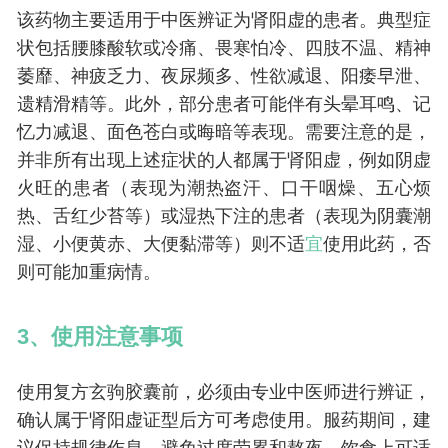
该药物主要适用于中医辨证为肾阳虚的患者。典型症
状包括腰膝酸软或冷痛、畏寒怕冷、四肢不温、精神
萎靡、神疲乏力、夜尿频多、性欲减退、阳痿早泄、
遗精滑精等。此外，部分患者可能伴有头晕耳鸣、记
忆力减退、面色苍白或晦暗等表现。需要注意的是，
并非所有出现上述症状的人都属于肾阳虚，例如阴虚
火旺的患者（表现为潮热盗汗、口干咽燥、五心烦
热、舌红少苔等）或湿热下注的患者（表现为阴囊潮
湿、小便黄赤、大便黏滞等）则不适
宜
使用此药，否
则可能加重病情。
3、使用注意事项
使用复方玄驹胶囊前，必须由专业中医师进行辨证，
确认属于肾阳虚证型后方可考虑使用。服药期间，建