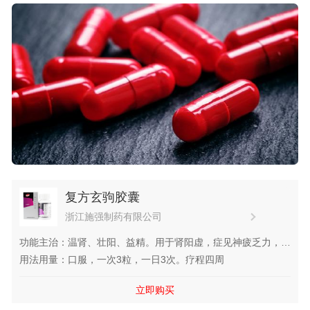
复方玄驹胶囊
浙江施强制药有限公司
功能主治：温肾、壮阳、益精。用于肾阳虚，症见神疲乏力，精
神不振，腰膝酸软，少腹阴器发凉，精冷滑泄，肢冷尿频，性欲
用法用量：口服，一次3粒，一日3次。疗程四周
低下，功能性勃起功能障碍等，亦用于改善类风湿关节炎肾阳不
立即购买
足、风寒痹阻症引起的关节疼痛、肿胀症状