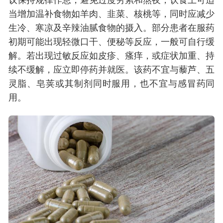
议保持规律作息，避免过度劳累和熬夜，饮食上可适
当增加温补食物如羊肉、韭菜、核桃等，同时应减少
生冷、寒凉及辛辣油腻食物的摄入。部分患者在服药
初期可能出现轻微口干、便秘等反应，一般可自行缓
解。若出现过敏反应如皮疹、瘙痒，或症状加重、持
续不缓解，应立即停药并就医。该药不宜与藜芦、五
灵脂、皂荚或其制剂同时服用，也不宜与感冒药同
用。