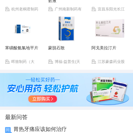
射液
杭州老桐君制药
广州南新制药有
宜昌东阳光长江
有限公司
限公司
药业股份有限公司
苯磺酸氨氯地平片
蒙脱石散
阿戈美拉汀片
晖致制药（大
博福-益普生(天
江苏豪森药业股
连）有限公司
津)制药有限公司
份有限公司
最新问答
胃热牙痛应该如何治疗
问