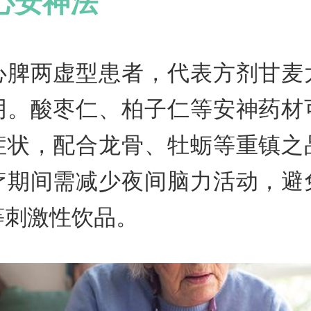
心安神法
心脾两虚型患者，代表方剂甘麦
阴。酸枣仁、柏子仁等安神药材
症状，配合龙骨、牡蛎等重镇之
疗期间需减少夜间脑力活动，避
等刺激性饮品。