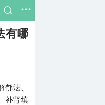
法有哪
解郁法、
、补肾填