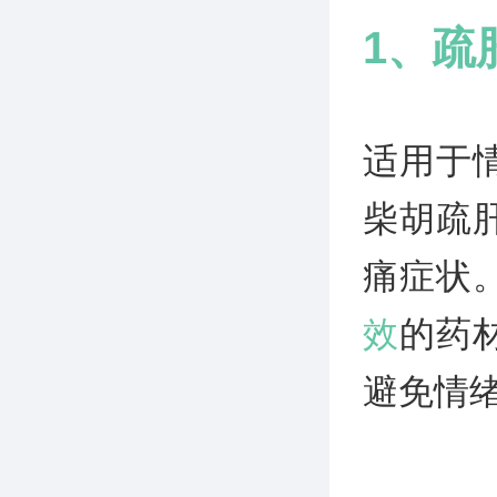
1、疏
适用于
柴胡疏
痛症状
效
的药
避免情