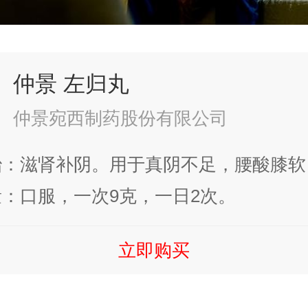
仲景 左归丸
仲景宛西制药股份有限公司
治：滋肾补阴。用于真阴不足，腰酸膝软
燥。
：口服，一次9克，一日2次。
立即购买