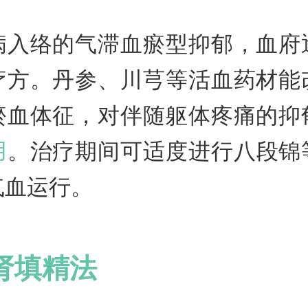
病入络的气滞血瘀型抑郁，血府
疗方。丹参、川芎等活血药材能
瘀血体征，对伴随躯体疼痛的抑
用
。治疗期间可适度进行八段锦
气血运行。
肾填精法