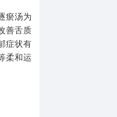
逐瘀汤为
改善舌质
郁症状有
等柔和运