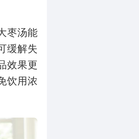
大枣汤能
可缓解失
品效果更
免饮用浓