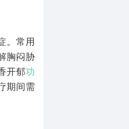
症。常用
解胸闷胁
香开郁
功
疗期间需