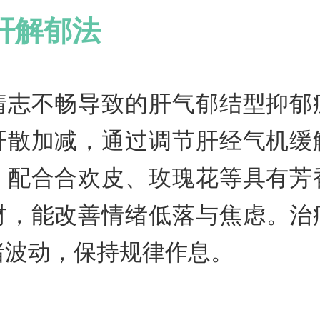
肝解郁法
情志不畅导致的肝气郁结型抑郁
肝散加减，通过调节肝经气机缓
。配合合欢皮、玫瑰花等具有芳
材，能改善情绪低落与焦虑。治
绪波动，保持规律作息。