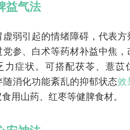
脾益气法
胃虚弱引起的情绪障碍，代表方
过党参、白术等药材补益中焦，
乏力症状。可搭配茯苓、薏苡
伴随消化功能紊乱的抑郁状态
效
议食用山药、红枣等健脾食材。