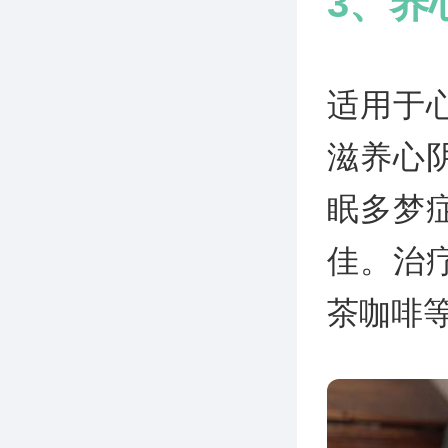
3、养
适用于
滋养心
眠多梦
佳。治
茶咖啡