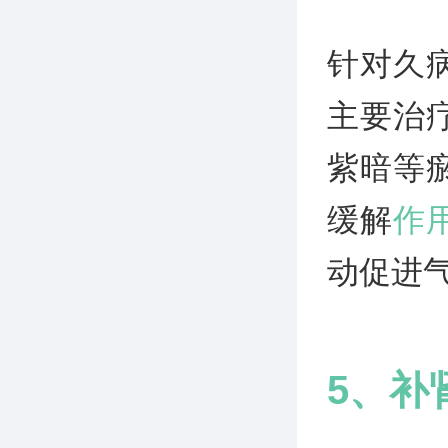
针对久
主要治
紫暗等
缓解
作
动促进
5、补