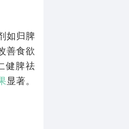
剂如归脾
改善食欲
仁健脾祛
果
显著。