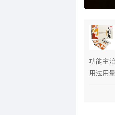
功能主
神疲口
用法用量