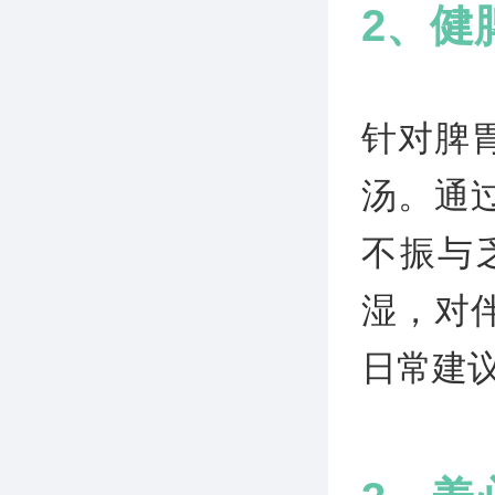
2、健
针对脾
汤。通
不振与
湿，对
日常建