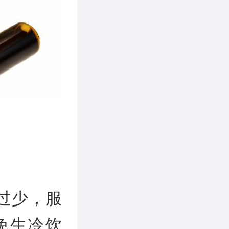
过少，服
免生冷饮