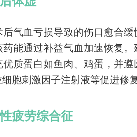
后体虚
术后气血亏损导致的伤口愈合缓
该药能通过补益气血加速恢复。
充优质蛋白如鱼肉、鸡蛋，并遵
粒细胞刺激因子注射液等促进修
性疲劳综合征