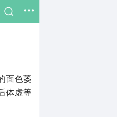
的面色萎
后体虚等