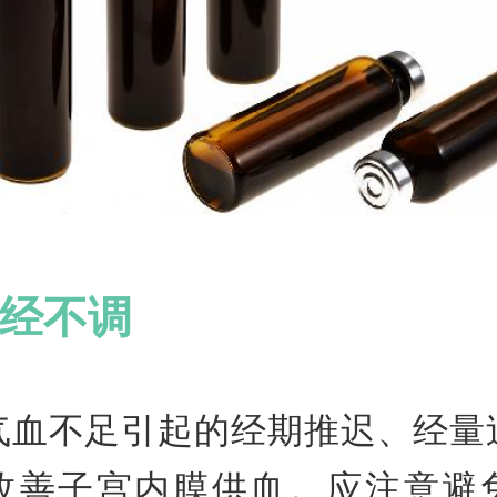
经不调
气血不足引起的经期推迟、经量
改善子宫内膜供血。应注意避