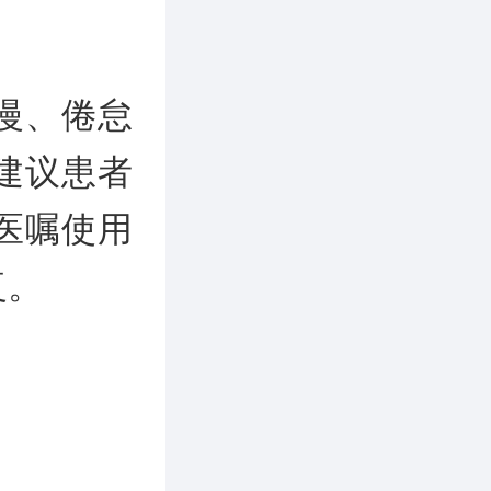
慢、倦怠
建议患者
医嘱使用
复。