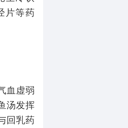
经片等药
气血虚弱
鱼汤发挥
与回乳药