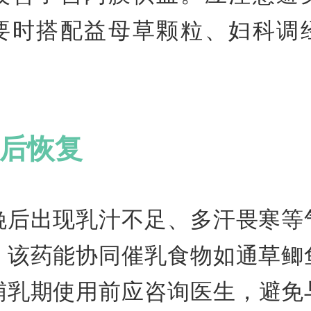
要时搭配益母草颗粒、妇科调
后恢复
娩后出现乳汁不足、多汗畏寒等
，该药能协同催乳食物如通草鲫
哺乳期使用前应咨询医生，避免