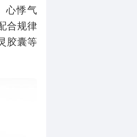
、心悸气
配合规律
灵胶囊等