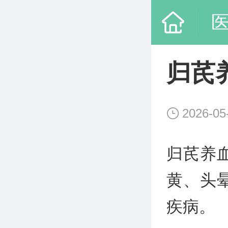
归芪
2026-05
归芪养
黄、头
疾病。