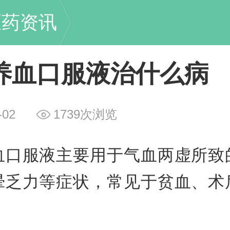
医药资讯
养血口服液治什么病
-02
1739次浏览
血口服液主要用于气血两虚所致
晕乏力等症状，常见于贫血、术