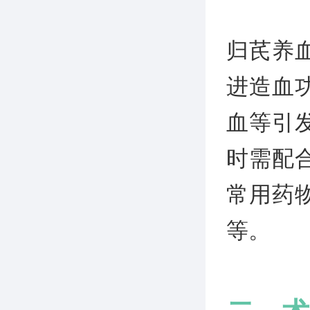
归芪养
进造血
血等引
时需配
常用药
等。