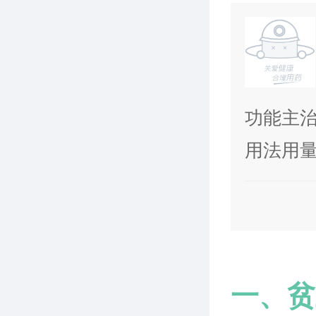
功能主
用法用量
一、贫