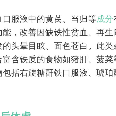
血口服液中的黄芪、当归等
成分
功能，改善因缺铁性贫血、再生
发的头晕目眩、面色苍白。此类
合富含铁质的食物如猪肝、菠菜
物包括右旋糖酐铁口服液、琥珀