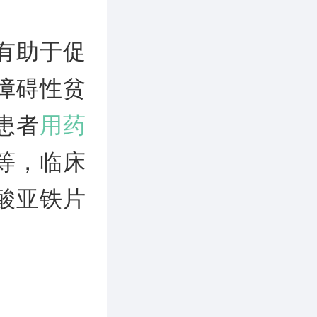
有助于促
障碍性贫
患者
用药
等，临床
酸亚铁片