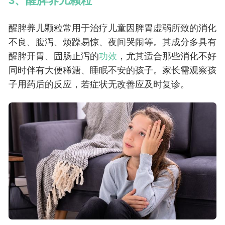
3、醒脾养儿颗粒
醒脾养儿颗粒常用于治疗儿童因脾胃虚弱所致的消化
不良、腹泻、烦躁易惊、夜间哭闹等。其成分多具有
醒脾开胃、固肠止泻的
功效
，尤其适合那些消化不好
同时伴有大便稀溏、睡眠不安的孩子。家长需观察孩
子用药后的反应，若症状无改善应及时复诊。