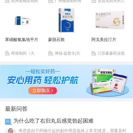
杭州老桐君制药
广州南新制药有
宜昌东阳光长江
有限公司
限公司
药业股份有限公司
苯磺酸氨氯地平片
蒙脱石散
阿戈美拉汀片
晖致制药（大
博福-益普生(天
江苏豪森药业股
连）有限公司
津)制药有限公司
份有限公司
最新问答
为什么吃了右归丸后感觉勃起困难
问
考虑是由于药物引起的副作用是临床上常见情况，需要及时