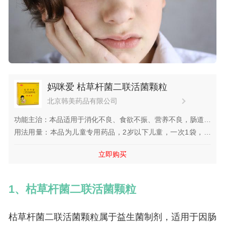
妈咪爱 枯草杆菌二联活菌颗粒
北京韩美药品有限公司
功能主治：本品适用于消化不良、食欲不振、营养不良，肠道菌
群紊乱引起的腹泻、便秘、腹胀、肠道内异常发酵、肠炎，使用
用法用量：本品为儿童专用药品，2岁以下儿童，一次1袋，一
抗生素引起的肠粘膜损伤等症。
日1~2次；2岁以上儿童，一次1~...
立即购买
1、枯草杆菌二联活菌颗粒
枯草杆菌二联活菌颗粒属于益生菌制剂，适用于因肠