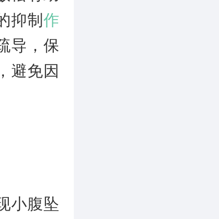
的抑制
作
疏导，保
，避免因
现小腹坠