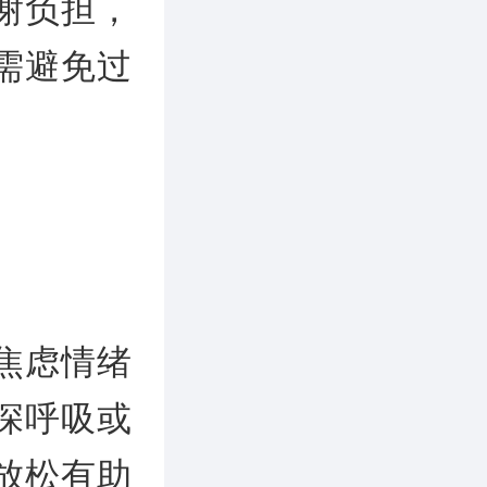
谢负担，
需避免过
焦虑情绪
深呼吸或
放松有助