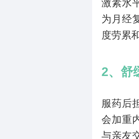
激素水
为月经
度劳累
2、舒
服药后
会加重
与亲友