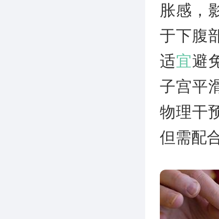
胀感，
于下腹
适
宜
避
子宫平
物理干
但需配