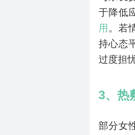
于降低
用
。若
持心态
过度担
3、热
部分女