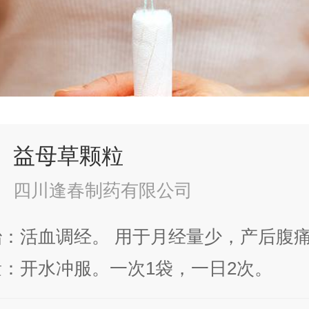
益母草颗粒
四川逢春制药有限公司
：活血调经。 用于月经量少，产后腹
：开水冲服。一次1袋，一日2次。