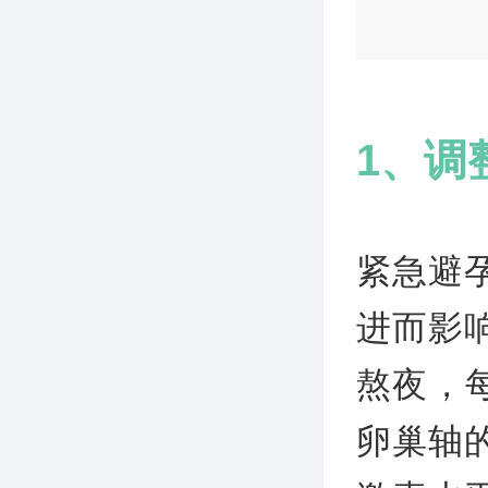
1、调
紧急避
进而影
熬夜，
卵巢轴