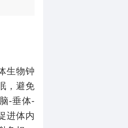
体生物钟
眠，避免
-垂体-
促进体内