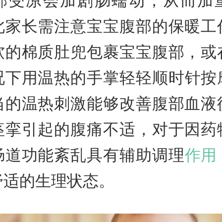
部受凉会加剧肠蠕动，从而加
此家长需注意宝宝腹部的保暖工
软的棉质肚兜包裹宝宝腹部，或
况下用温热的手掌轻轻顺时针按
当的温热刺激能够改善腹部血液
痉挛引起的腹痛不适，对于因药
肠道功能紊乱具有辅助调理
作用
舒适的生理状态。