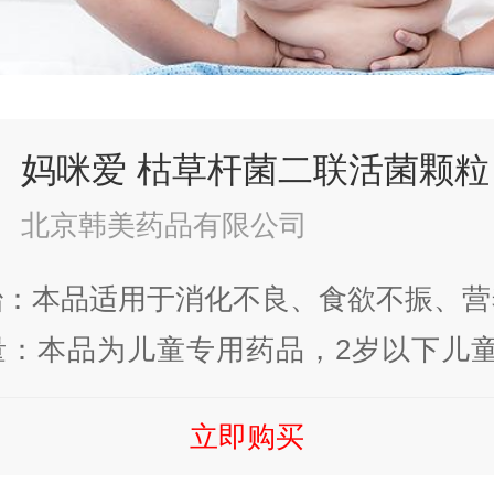
妈咪爱 枯草杆菌二联活菌颗粒
北京韩美药品有限公司
治：本品适用于消化不良、食欲不振、营
群紊乱引起的腹泻、便秘、腹胀、肠道
量：本品为儿童专用药品，2岁以下儿童
炎，使用抗生素引起的肠粘膜损伤等症。
1~2次；2岁以上儿童，一次1~...
立即购买