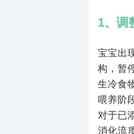
1、调
宝宝出
构，暂
生冷食
喂养阶
对于已
消化流