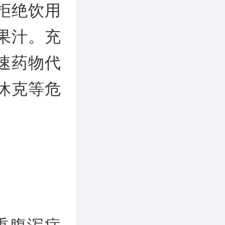
拒绝饮用
果汁。充
速药物代
休克等危