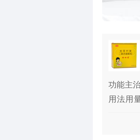
功能主
肠道菌
用法用
酵、肠
袋，一日