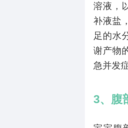
溶液，
补液盐
足的水
谢产物
急并发
3、腹