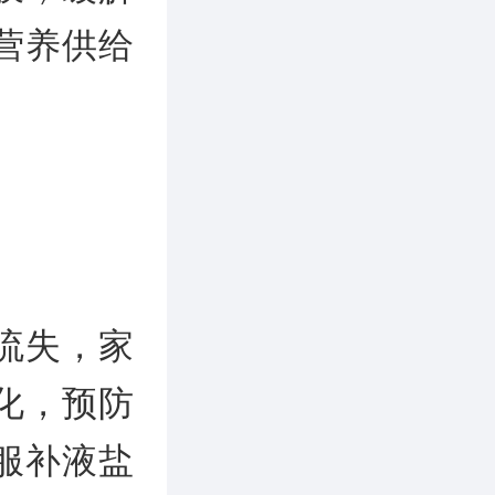
营养供给
流失，家
化，预防
服补液盐