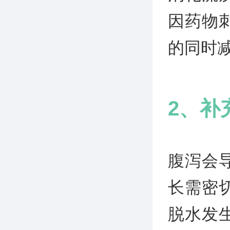
因药物
的同时
2、补
腹泻会
长需密
脱水发