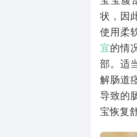
宝宝腹
状，因
使用柔
宜
的情
部。适
解肠道
导致的
宝恢复