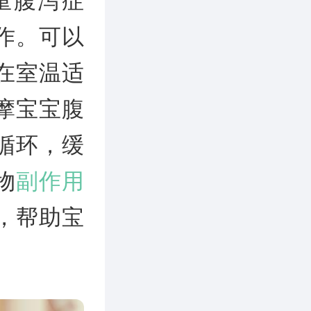
重腹泻症
作。可以
在室温适
摩宝宝腹
循环，缓
物
副作用
，帮助宝