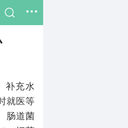
办
、补充水
时就医等
、肠道菌