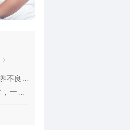
养不良，
内异常发
，一次1