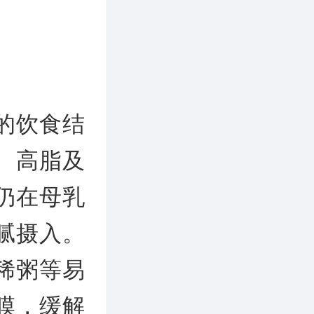
的饮食结
、高脂及
仍在母乳
腻摄入。
稀粥等易
膜，缓解