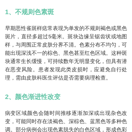
2.促进蛋白质更新合成，可促进伤口愈合
3.与生殖功能和精子生成有关，可预防流产、不孕症、保养
1、不规则色素斑
卵巢
4.改善免疫功能，延缓衰老
早期恶性雀斑样痣常表现为单发的不规则褐色或黑色
5.保护红细胞膜，预防溶血性贫血
斑片，直径多超过5毫米。斑块边缘呈锯齿状或地图
6.美白祛斑、美发护发、防晒护肤
样，与周围正常皮肤分界不清。色素分布不均匀，可
能出现深浅不一的棕色、黑色甚至红色区域。这种斑
块通常生长缓慢，可持续数年无明显变化，但具有潜
在恶变风险。患者发现此类皮损时，应避免自行处
理，需由皮肤科医生评估是否需要病理检查。
2、颜色渐进性改变
病变区域颜色会随时间推移逐渐加深或出现杂色改
变，可能同时存在淡褐色、深棕色、蓝黑色等多种色
调。部分病例会出现色素脱失的白色区域，形成色彩