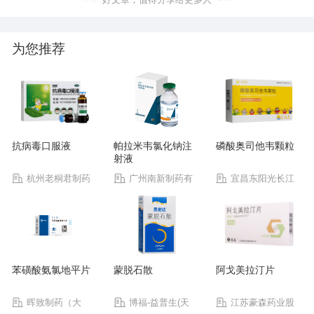
为您推荐
抗病毒口服液
帕拉米韦氯化钠注
磷酸奥司他韦颗粒
射液
杭州老桐君制药
广州南新制药有
宜昌东阳光长江
有限公司
限公司
药业股份有限公司
苯磺酸氨氯地平片
蒙脱石散
阿戈美拉汀片
晖致制药（大
博福-益普生(天
江苏豪森药业股