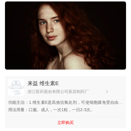
来益 维生素E
浙江医药股份有限公司新昌制药厂
功能主治：1.维生素E是高效抗氧化剂，可使细胞膜免受自由基
的伤害，起到保护血管、心脏、乳房、眼睛、皮肤及腺体等器官
用法用量：口服。成人，一次1粒，一日2-3次。
的作用，可以预防多种慢性疾病，如乳腺癌、心血管疾病、直肠
立即购买
癌等