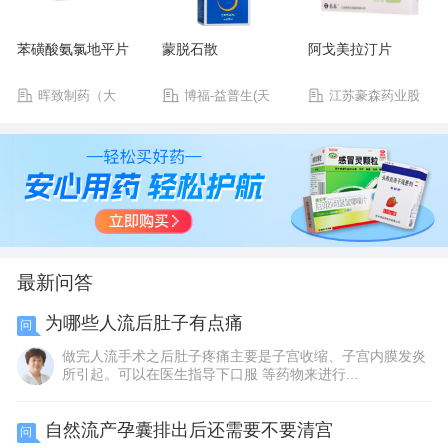
苯磺酸氨氯地平片
蒙脱石散
阿戈美拉汀片
晖致制药（大
博福-益普生(天
江苏豪森药业股
连）有限公司
津)制药有限公司
份有限公司
最新问答
为哪些人流后肚子有点痛
问
做完人流手术之后肚子疼痛主要是子宫收缩、子宫内膜发炎
所引起。可以在医生指导下口服 等药物来进行...
自然流产孕囊排出后还需要不要清宫
问