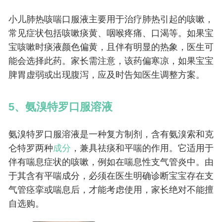
小儿肺热咳喘口服液主要用于治疗肺热引起的咳嗽，
常见症状包括咳嗽痰黄、咽喉疼痛、口渴等。如果宝
宝咳嗽时痰液颜色偏黄，且伴有明显的热象，医生可
能会选择此药。家长需注意，该药偏寒凉，如果宝宝
脾胃虚弱或出现腹泻，应及时告知医生调整方案。
5、氨溴特罗口服溶液
氨溴特罗口服溶液是一种复方制剂，含有氨溴索和克
仑特罗两种
成分
，兼具祛痰和平喘的作用。它适用于
伴有喘息症状的咳嗽，例如在喘息性支气管炎中。由
于其含有平喘成分，必须在医生明确诊断宝宝存在支
气管痉挛或喘息后，才能考虑使用，家长绝对不能擅
自选购。