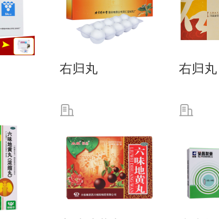
右归丸
右归丸