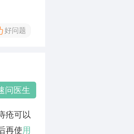
好问题
速问医生
痔疮可以
后再使
用