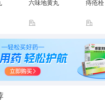
丸
六味地黄丸
痔疮栓
荐