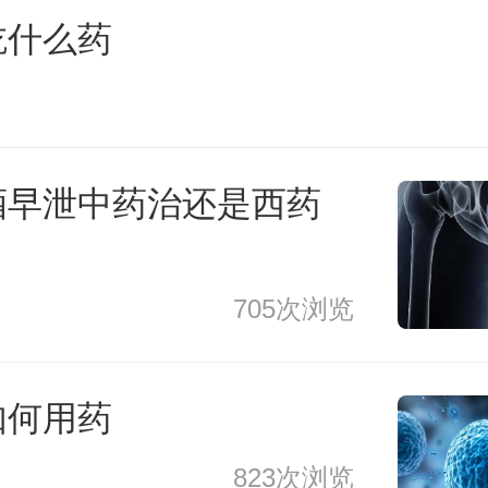
吃什么药
酒早泄中药治还是西药
705次浏览
如何用药
823次浏览