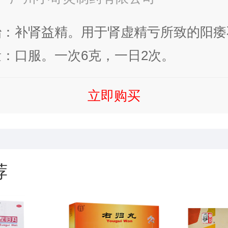
治：补肾益精。用于肾虚精亏所致的阳痿
、腰痛、尿后余沥。
：口服。一次6克，一日2次。
立即购买
荐