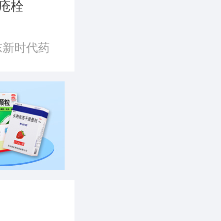
疮栓
东新时代药
公司