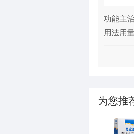
功能主
弱，饮
用法用量
为您推