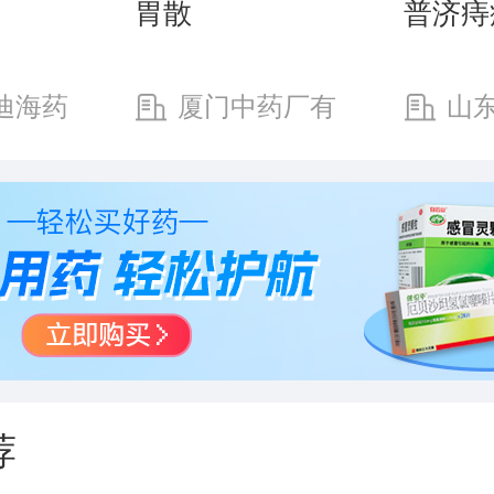
胃散
普济痔
迪海药
厦门中药厂有
山
公司
限公司
业有限
荐