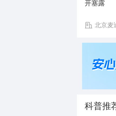
开塞露
北京麦
业有限责任
科普推