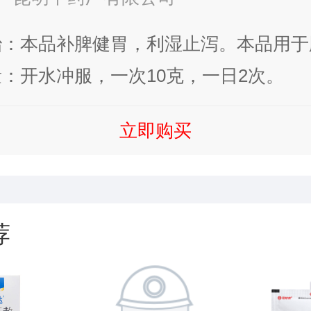
治：本品补脾健胃，利湿止泻。本品用于
食不消，或泻或吐，形瘦色萎，神疲乏力
：开水冲服，一次10克，一日2次。
立即购买
荐