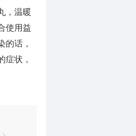
丸，温暖
合使用益
染的话，
的症状，