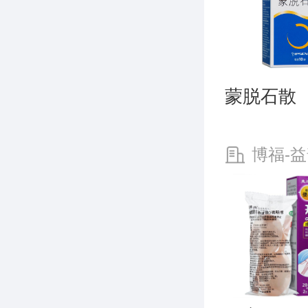
蒙脱石散
博福-益
津)制药有