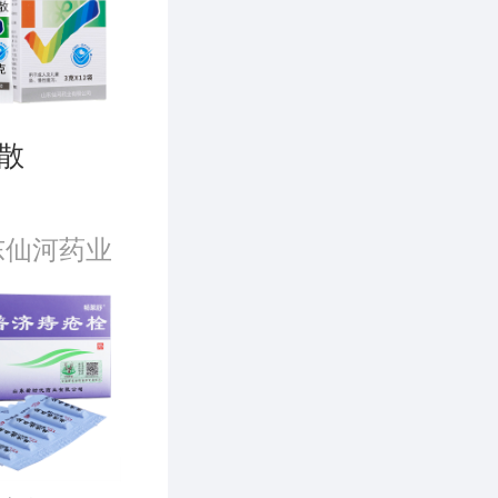
散
东仙河药业
司