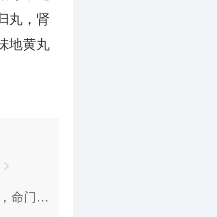
归丸，肾
味地黄丸
，命门火