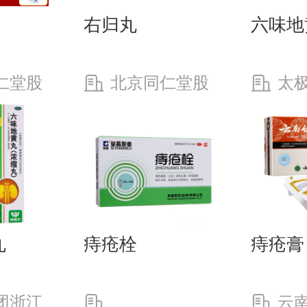
右归丸
六味地
仁堂股
北京同仁堂股
太
同仁堂
份有限公司同仁堂
绵阳制
制药厂
丸
痔疮栓
痔疮膏
团浙江
云