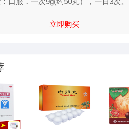
膝酸冷，精神不振，怯寒畏冷，阳痿遗精
：口服，一次9g(约50丸），一日3次。
频而清。
立即购买
荐