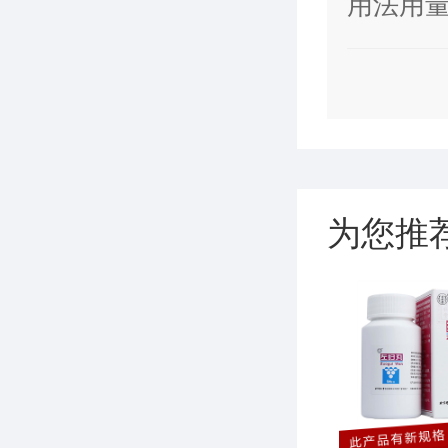
衰，腰
用法用量
薄，尿
为您推