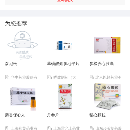
为您推荐
泼尼松
苯磺酸氨氯地平片
参松养心胶囊
华中药业股份有
晖致制药（大
北京以岭药业有
限公司
连）有限公司
限公司
麝香保心丸
丹参片
稳心颗粒
上海和黄药业有
上海雷允上药业
山东步长制药股