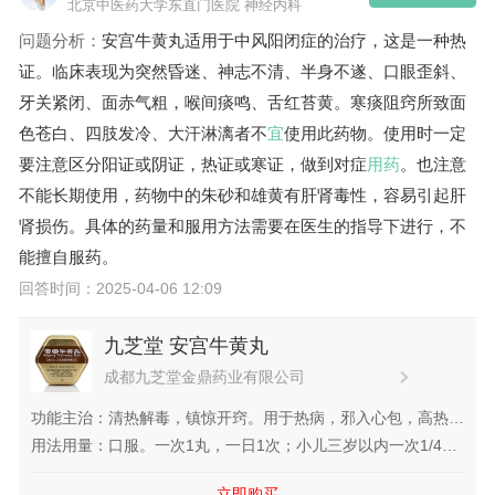
北京中医药大学东直门医院 神经内科
问题分析：
安宫牛黄丸适用于中风阳闭症的治疗，这是一种热
证。临床表现为突然昏迷、神志不清、半身不遂、口眼歪斜、
牙关紧闭、面赤气粗，喉间痰鸣、舌红苔黄。寒痰阻窍所致面
色苍白、四肢发冷、大汗淋漓者不
宜
使用此药物。使用时一定
要注意区分阳证或阴证，热证或寒证，做到对症
用药
。也注意
不能长期使用，药物中的朱砂和雄黄有肝肾毒性，容易引起肝
肾损伤。具体的药量和服用方法需要在医生的指导下进行，不
能擅自服药。
回答时间：2025-04-06 12:09
九芝堂 安宫牛黄丸
成都九芝堂金鼎药业有限公司
功能主治：清热解毒，镇惊开窍。用于热病，邪入心包，高热惊
厥，神昏谵语；中风昏迷及脑炎、脑膜炎、中毒性脑病、脑出
用法用量：口服。一次1丸，一日1次；小儿三岁以内一次1/4
血、败血症见上述证候者。
丸，四岁至六岁一次1/2丸，一日...
立即购买