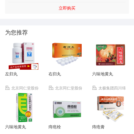
清。
立即购买
为您推荐
左归丸
右归丸
六味地黄丸
北京同仁堂股份
北京同仁堂股份
太极集团四川绵
有限公司同仁堂制药
有限公司同仁堂制药
阳制药有限公司
厂
厂
六味地黄丸
痔疮栓
痔疮膏