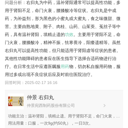
问题分析：
右归丸为中药，温补肾阳通常可以提高性功能，多
用于肾阳不足，命门火衰，腰膝酸冷等症状。右归丸是中成
药，为补益剂，形为黑色的小蜜丸或大蜜丸，食之味微甜、微
苦。主要由熟地黄、附子、肉桂、山药、山茱萸、菟丝子等中
药，具有温补肾阳，填精止遗的
功效
。主要用于肾阳不足，命
门火衰，腰膝酸冷，精神不振，怯寒畏冷，阳痿遗精等。虽然
右归丸可以提高性功能，但只能适用于肾阳虚等症状的患者。
其他性功能障碍的患者应在医生指导下选择合适药物进行治
疗。在日常生活中应遵医嘱服
用药
物，切勿私自服用药物，服
用过多或出现不良症状后应及时前往医院治疗。
回答时间：2025-02-17 16:16
仲景 右归丸
仲景宛西制药股份有限公司
功能主治：温补肾阳，填精止遗。用于肾阳不足，命门火衰，腰
膝酸冷，精神不振，怯寒畏冷，阳痿遗精，大便溏薄，尿频而
用法用量：口服，一次9g(约50丸），一日3次。