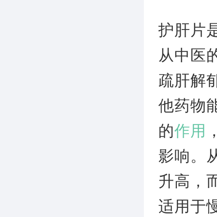
护肝片
从中医
疏肝解
他药物
的
作用
影响。
升高，
适用于