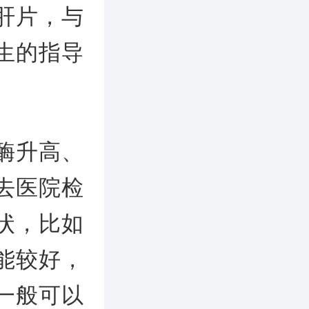
肝片，与
生的指导
酶升高、
去医院检
状，比如
能较好，
一般可以