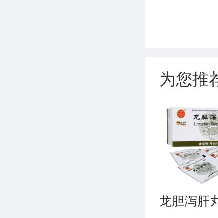
为您推
龙胆泻肝