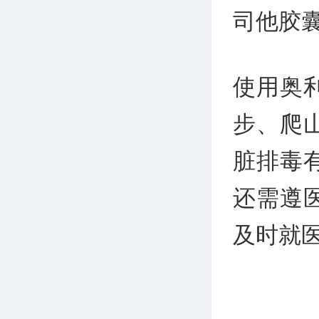
司他胶
使用奥
步、爬
脏排毒
还需遵
及时就