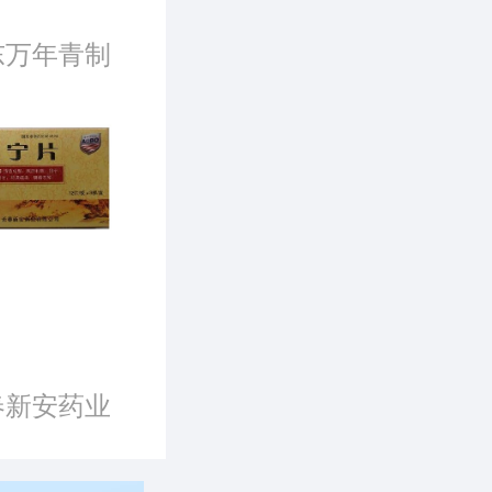
东万年青制
公司
春新安药业
司