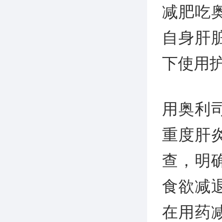
减肥吃
自身肝
下使用
用奥利
重度肝
查，明
食欲减
在用药