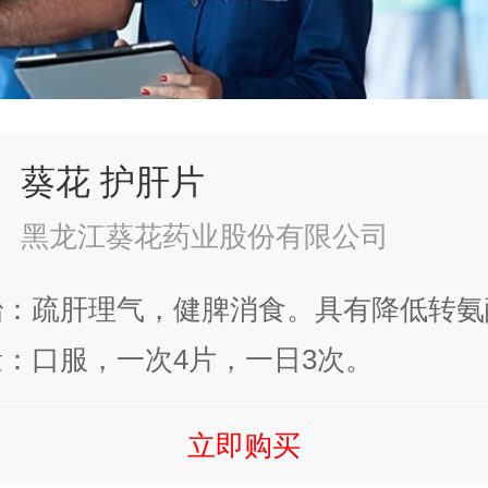
葵花 护肝片
黑龙江葵花药业股份有限公司
治：疏肝理气，健脾消食。具有降低转氨
性肝炎及早期肝硬化等。
：口服，一次4片，一日3次。
立即购买