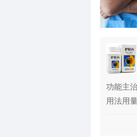
功能主
用于慢
用法用量