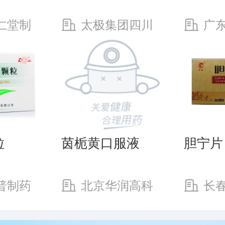
仁堂制
太极集团四川
广
绵阳制药有限公司
药有限
粒
茵栀黄口服液
胆宁片
普制药
北京华润高科
长
天然药物有限公司
有限公