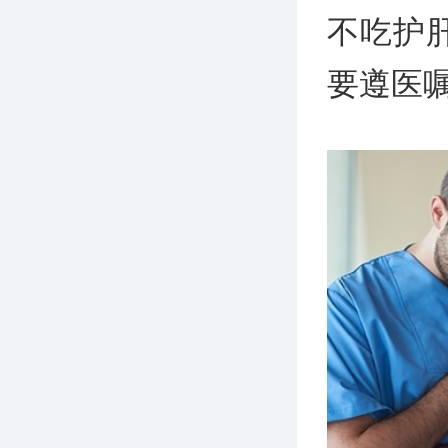
不吃护
要遵医