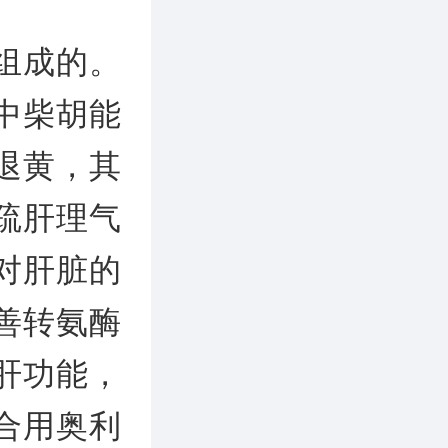
组成的。
中柴胡能
退黄，其
疏肝理气
对肝脏的
善转氨酶
肝功能，
合用奥利